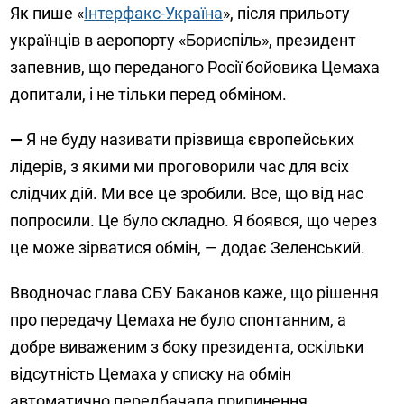
Як пише «
Інтерфакс-Україна
», після прильоту
українців в аеропорту «Бориспіль», президент
запевнив, що переданого Росії бойовика Цемаха
допитали, і не тільки перед обміном.
—
Я не буду називати прізвища європейських
лідерів, з якими ми проговорили час для всіх
слідчих дій. Ми все це зробили. Все, що від нас
попросили. Це було складно. Я боявся, що через
це може зірватися обмін, — додає Зеленський.
Вводночас глава СБУ Баканов каже, що рішення
про передачу Цемаха не було спонтанним, а
добре виваженим з боку президента, оскільки
відсутність Цемаха у списку на обмін
автоматично передбачала припинення