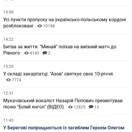
15:58
Усі пункти пропуску на українсько-польському кордоні
розблоковані
10198
14:22
Битва за життя: "Минай" поїхав на виїзний матч до
Рівного
8143
2
13:26
У складі закарпатці: "Азов" святкує своє 10-річчя
7774
12:31
Мукачівський вокаліст Назарій Попович презентував
пісню "Білий янгол" (ВІДЕО)
12825
13
11:43
У Берегові попрощаються із загиблим Героєм Олегом