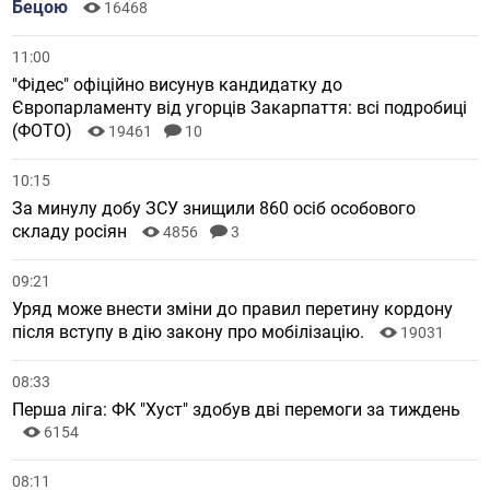
Бецою
16468
11:00
"Фідес" офіційно висунув кандидатку до
Європарламенту від угорців Закарпаття: всі подробиці
(ФОТО)
19461
10
10:15
За минулу добу ЗСУ знищили 860 осіб особового
складу росіян
4856
3
09:21
Уряд може внести зміни до правил перетину кордону
після вступу в дію закону про мобілізацію.
19031
08:33
Перша ліга: ФК "Хуст" здобув дві перемоги за тиждень
6154
08:11