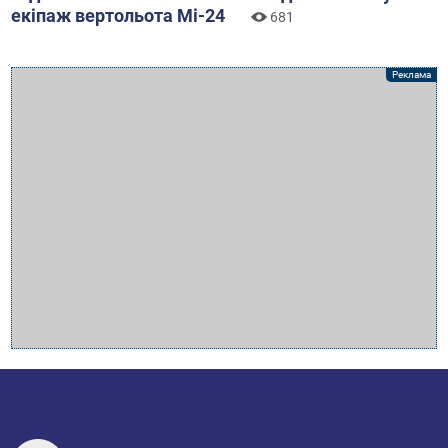
екіпаж вертольота Мі-24
681