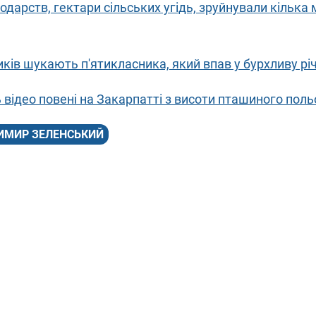
одарств, гектари сільських угідь, зруйнували кілька 
ків шукають п'ятикласника, який впав у бурхливу рі
 відео повені на Закарпатті з висоти пташиного поль
ИМИР ЗЕЛЕНСЬКИЙ