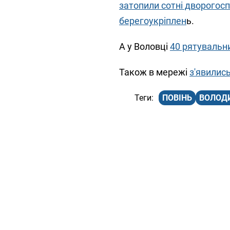
затопили сотні дворогосп
берегоукріплен
ь.
А у Воловці
40 рятувальни
Також в мережі
з'явились
ПОВІНЬ
ВОЛОД