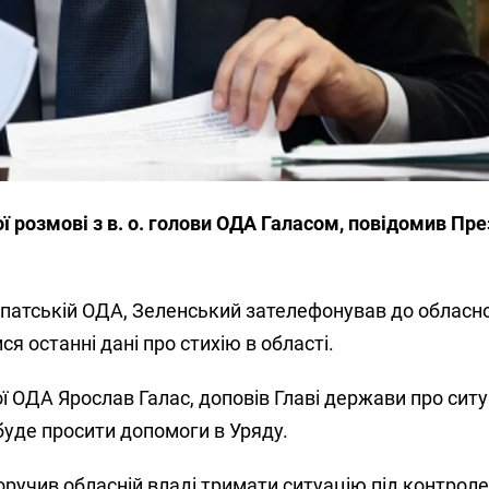
ої розмові з в. о. голови ОДА Галасом, повідомив Пр
патській ОДА, Зеленський зателефонував до обласно
ся останні дані про стихію в області.
ї ОДА Ярослав Галас, доповів Главі держави про ситу
буде просити допомоги в Уряду.
ручив обласній владі тримати ситуацію під контроле