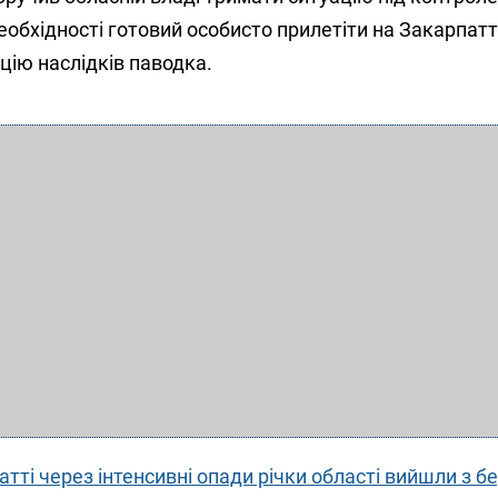
еобхідності готовий особисто прилетіти на Закарпатт
цію наслідків паводка.
тті через інтенсивні опади річки області вийшли з бе