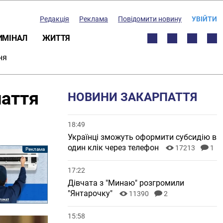
Редакція
Реклама
Повідомити новину
УВІЙТИ
ИМІНАЛ
ЖИТТЯ
ня
паття
НОВИНИ ЗАКАРПАТТЯ
18:49
Українці зможуть оформити субсидію в
один клік через телефон
17213
1
17:22
Дівчата з "Минаю" розгромили
"Янтарочку"
11390
2
15:58