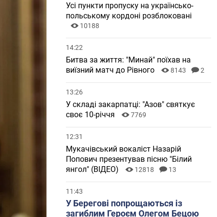
Усі пункти пропуску на українсько-
польському кордоні розблоковані
10188
14:22
Битва за життя: "Минай" поїхав на
виїзний матч до Рівного
8143
2
13:26
У складі закарпатці: "Азов" святкує
своє 10-річчя
7769
12:31
Мукачівський вокаліст Назарій
Попович презентував пісню "Білий
янгол" (ВІДЕО)
12818
13
11:43
У Берегові попрощаються із
загиблим Героєм Олегом Бецою