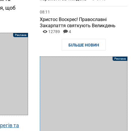
я, щоб
08:11
Христос Воскрес! Православні
Закарпаття святкують Великдень
12789
4
БІЛЬШЕ НОВИН
регів та