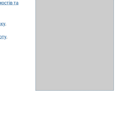
мостів та
чку
.
оту
.