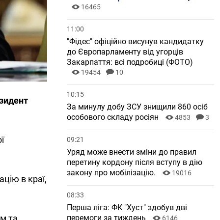
16465
11:00
"Фідес" офіційно висунув кандидатку
до Європарламенту від угорців
Закарпаття: всі подробиці (ФОТО)
19454
10
10:15
езидент
За минулу добу ЗСУ знищили 860 осіб
особового складу росіян
4853
3
ї
09:21
Уряд може внести зміни до правил
перетину кордону після вступу в дію
закону про мобілізацію.
19016
ацію в краї,
08:33
Перша ліга: ФК "Хуст" здобув дві
перемоги за тиждень
м та
6146