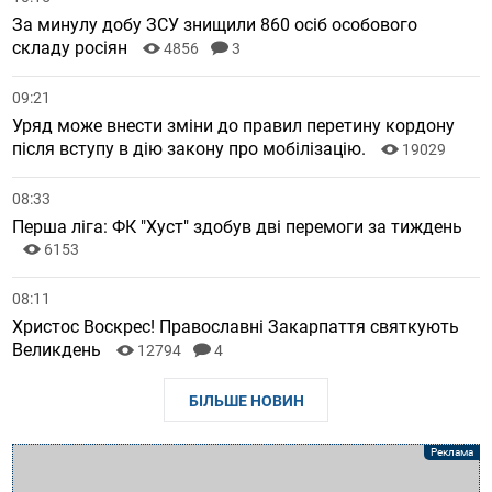
За минулу добу ЗСУ знищили 860 осіб особового
складу росіян
4856
3
09:21
Уряд може внести зміни до правил перетину кордону
після вступу в дію закону про мобілізацію.
19029
08:33
Перша ліга: ФК "Хуст" здобув дві перемоги за тиждень
6153
08:11
Христос Воскрес! Православні Закарпаття святкують
Великдень
12794
4
БІЛЬШЕ НОВИН