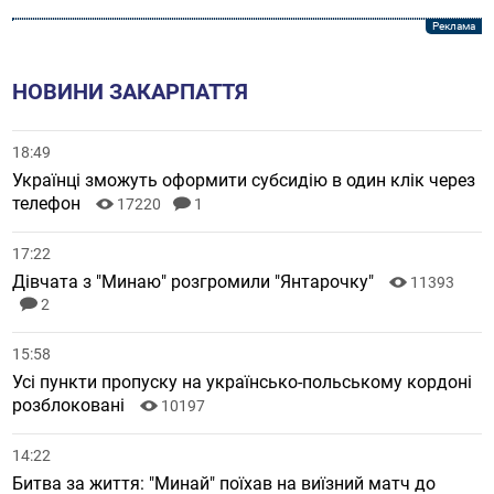
НОВИНИ ЗАКАРПАТТЯ
18:49
Українці зможуть оформити субсидію в один клік через
телефон
17220
1
17:22
Дівчата з "Минаю" розгромили "Янтарочку"
11393
2
15:58
Усі пункти пропуску на українсько-польському кордоні
розблоковані
10197
14:22
Битва за життя: "Минай" поїхав на виїзний матч до