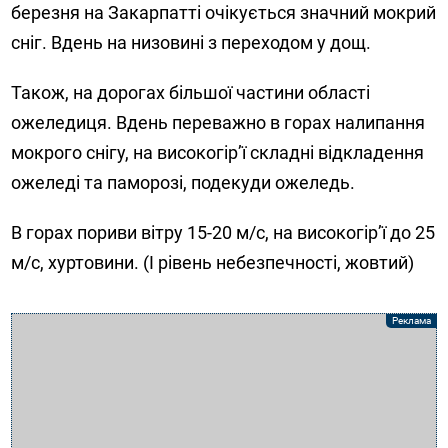
березня на Закарпатті очікується значний мокрий
сніг. Вдень на низовині з переходом у дощ.
Також, на дорогах більшої частини області
ожеледиця. Вдень переважно в горах налипання
мокрого снігу, на високогір’ї складні відкладення
ожеледі та паморозі, подекуди ожеледь.
В горах пориви вітру 15-20 м/с, на високогір’ї до 25
м/с, хуртовини. (І рівень небезпечності, жовтий)