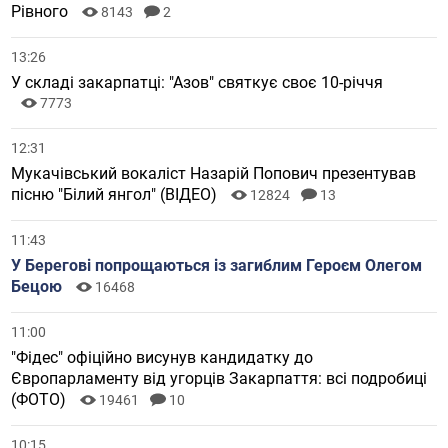
Рівного
8143
2
13:26
У складі закарпатці: "Азов" святкує своє 10-річчя
7773
12:31
Мукачівський вокаліст Назарій Попович презентував
пісню "Білий янгол" (ВІДЕО)
12824
13
11:43
У Берегові попрощаються із загиблим Героєм Олегом
Бецою
16468
11:00
"Фідес" офіційно висунув кандидатку до
Європарламенту від угорців Закарпаття: всі подробиці
(ФОТО)
19461
10
10:15