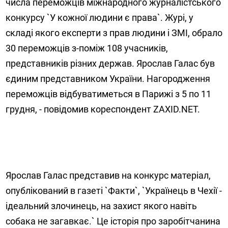
числа переможців міжнародного журналістського
конкурсу `У кожної людини є права`. Журі, у
складі якого експерти з прав людини і ЗМІ, обрало
30 переможців з-поміж 108 учасників,
представників різних держав. Ярослав Галас був
єдиним представником України. Нагородження
переможців відбуватиметься в Парижі з 5 по 11
грудня, - повідомив кореспондент ZAXID.NET.
Ярослав Галас представив на конкурс матеріал,
опублікований в газеті `Факти`, `Українець в Чехії -
ідеальний злочинець, на захист якого навіть
собака не загавкає.` Це історія про заробітчанина