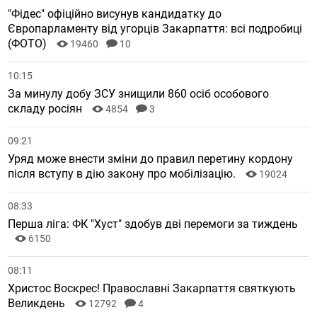
"Фідес" офіційно висунув кандидатку до
Європарламенту від угорців Закарпаття: всі подробиці
(ФОТО)
19460
10
10:15
За минулу добу ЗСУ знищили 860 осіб особового
складу росіян
4854
3
09:21
Уряд може внести зміни до правил перетину кордону
після вступу в дію закону про мобілізацію.
19024
08:33
Перша ліга: ФК "Хуст" здобув дві перемоги за тиждень
6150
08:11
Христос Воскрес! Православні Закарпаття святкують
Великдень
12792
4