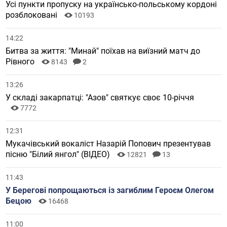
Усі пункти пропуску на українсько-польському кордоні
розблоковані
10193
14:22
Битва за життя: "Минай" поїхав на виїзний матч до
Рівного
8143
2
13:26
У складі закарпатці: "Азов" святкує своє 10-річчя
7772
12:31
Мукачівський вокаліст Назарій Попович презентував
пісню "Білий янгол" (ВІДЕО)
12821
13
11:43
У Берегові попрощаються із загиблим Героєм Олегом
Бецою
16468
11:00