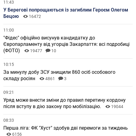
11:43
У Берегові попрощаються із загиблим Героєм Олегом
Бецою
16472
11:00
"Фідес" офіційно висунув кандидатку до
Європарламенту від угорців Закарпаття: всі подробиці
(ФОТО)
19477
10
10:15
За минулу добу ЗСУ знищили 860 осіб особового
складу росіян
4861
3
09:21
Уряд може внести зміни до правил перетину кордону
після вступу в дію закону про мобілізацію.
19044
08:33
Перша ліга: ФК "Хуст" здобув дві перемоги за тиждень
6156