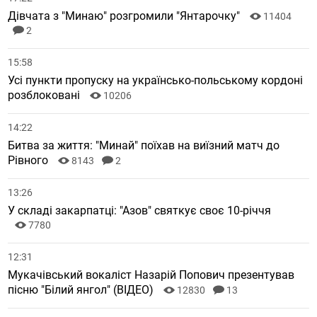
Дівчата з "Минаю" розгромили "Янтарочку"
11404
2
15:58
Усі пункти пропуску на українсько-польському кордоні
розблоковані
10206
14:22
Битва за життя: "Минай" поїхав на виїзний матч до
Рівного
8143
2
13:26
У складі закарпатці: "Азов" святкує своє 10-річчя
7780
12:31
Мукачівський вокаліст Назарій Попович презентував
пісню "Білий янгол" (ВІДЕО)
12830
13