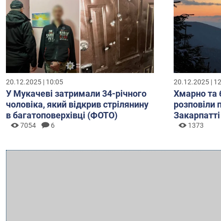
20.12.2025 | 10:05
20.12.2025 | 1
У Мукачеві затримали 34-річного
Хмарно та 
чоловіка, який відкрив стрілянину
розповіли 
в багатоповерхівці (ФОТО)
Закарпатті
7054
6
1373