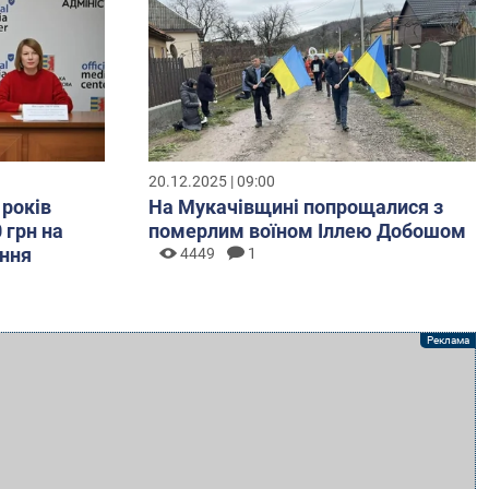
20.12.2025 | 09:00
 років
На Мукачівщині попрощалися з
 грн на
померлим воїном Іллею Добошом
ння
4449
1