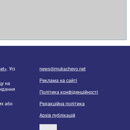
et»
. Усі
news@mukachevo.net
Реклама на сайті
цу на
видання
Політика конфіденційності
их або
Редакційна політика
Архів публікацій