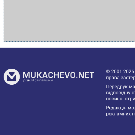
© 2001-202
права засте
Передрук мат
відповідну с
повинні отри
Редакція мож
рекламних п