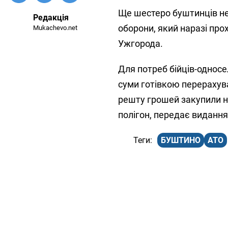
Ще шестеро буштинців не
Редакція
оборони, який наразі про
Mukachevo.net
Ужгорода.
Для потреб бійців-односе
суми готівкою перерахува
решту грошей закупили нео
полігон, передає виданн
БУШТИНО
АТО