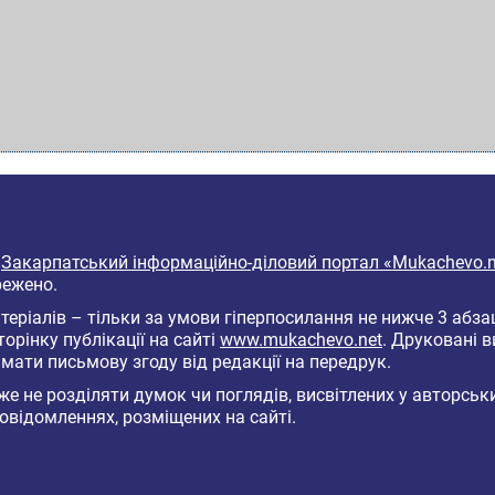
6
Закарпатський інформаційно-діловий портал «Mukachevo.n
режено.
еріалів – тільки за умови гіперпосилання не нижче 3 абза
торінку публікації на сайті
www.mukachevo.net
. Друковані 
мати письмову згоду від редакції на передрук.
е не розділяти думок чи поглядів, висвітлених у авторськ
овідомленнях, розміщених на сайті.