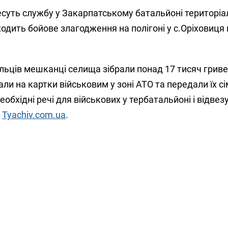
суть службу у Закарпатському батальйоні територіа
ходить бойове злагодження на полігоні у с.Оріховиця
льців мешканці селища зібрали понад 17 тисяч гриве
ли на картки військовим у зоні АТО та передали їх сі
бхідні речі для військових у тербатальйоні і відвезу
я
Tyachiv.com.ua
.