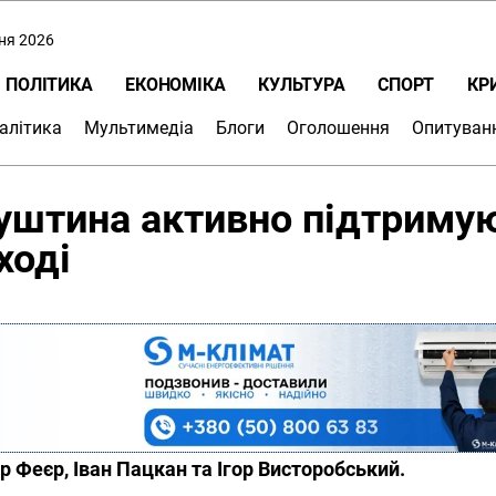
пня 2026
ПОЛІТИКА
ЕКОНОМІКА
КУЛЬТУРА
СПОРТ
КР
алітика
Мультимедіа
Блоги
Оголошення
Опитуван
Буштина активно підтриму
ході
р Феєр, Іван Пацкан та Ігор Висторобський.