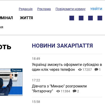
Редакція
Реклама
Повідомити новину
УВІЙТИ
ИМІНАЛ
ЖИТТЯ
ня
ють
НОВИНИ ЗАКАРПАТТЯ
18:49
Українці зможуть оформити субсидію в
один клік через телефон
17207
1
17:22
Дівчата з "Минаю" розгромили
"Янтарочку"
11384
2
15:58