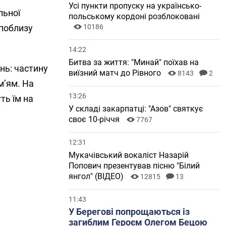
Усі пункти пропуску на українсько-
льної
польському кордоні розблоковані
 поблизу
10186
14:22
Битва за життя: "Минай" поїхав на
нь: частину
виїзний матч до Рівного
8143
2
м’ям. На
13:26
ть їм на
У складі закарпатці: "Азов" святкує
своє 10-річчя
7767
12:31
Мукачівський вокаліст Назарій
Попович презентував пісню "Білий
янгол" (ВІДЕО)
12815
13
11:43
У Берегові попрощаються із
загиблим Героєм Олегом Бецою