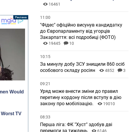
16461
11:00
"Фідес" офіційно висунув кандидатку
до Європарламенту від угорців
Закарпаття: всі подробиці (ФОТО)
19445
10
10:15
За минулу добу ЗСУ знищили 860 осіб
особового складу росіян
4852
3
09:21
Уряд може внести зміни до правил
перетину кордону після вступу в дію
закону про мобілізацію.
19010
08:33
Перша ліга: ФК "Хуст" здобув дві
перемоги за тиждень
6146