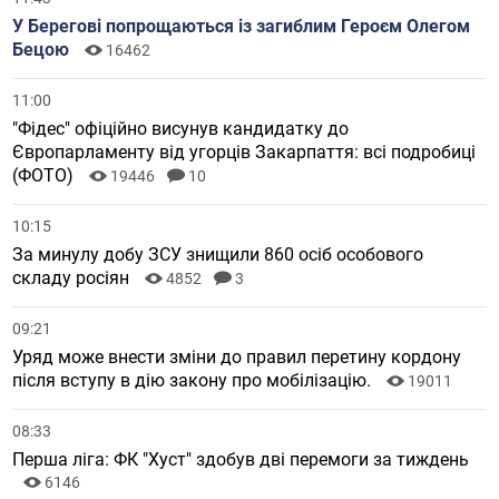
У Берегові попрощаються із загиблим Героєм Олегом
Бецою
16462
11:00
"Фідес" офіційно висунув кандидатку до
Європарламенту від угорців Закарпаття: всі подробиці
(ФОТО)
19446
10
10:15
За минулу добу ЗСУ знищили 860 осіб особового
складу росіян
4852
3
09:21
Уряд може внести зміни до правил перетину кордону
після вступу в дію закону про мобілізацію.
19011
08:33
Перша ліга: ФК "Хуст" здобув дві перемоги за тиждень
6146