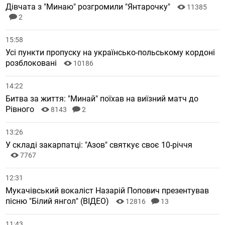
Дівчата з "Минаю" розгромили "Янтарочку"
11385
2
15:58
Усі пункти пропуску на українсько-польському кордоні
розблоковані
10186
14:22
Битва за життя: "Минай" поїхав на виїзний матч до
Рівного
8143
2
13:26
У складі закарпатці: "Азов" святкує своє 10-річчя
7767
12:31
Мукачівський вокаліст Назарій Попович презентував
пісню "Білий янгол" (ВІДЕО)
12816
13
11:43