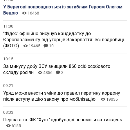
У Берегові попрощаються із загиблим Героєм Олегом
Бецою
16468
11:00
"Фідес" офіційно висунув кандидатку до
Європарламенту від угорців Закарпаття: всі подробиці
(ФОТО)
19465
10
10:15
За минулу добу ЗСУ знищили 860 осіб особового
складу росіян
4856
3
09:21
Уряд може внести зміни до правил перетину кордону
після вступу в дію закону про мобілізацію.
19036
08:33
Перша ліга: ФК "Хуст" здобув дві перемоги за тиждень
6155