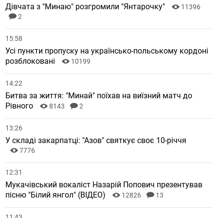
Дівчата з "Минаю" розгромили "Янтарочку"
11396
2
15:58
Усі пункти пропуску на українсько-польському кордоні
розблоковані
10199
14:22
Битва за життя: "Минай" поїхав на виїзний матч до
Рівного
8143
2
13:26
У складі закарпатці: "Азов" святкує своє 10-річчя
7776
12:31
Мукачівський вокаліст Назарій Попович презентував
пісню "Білий янгол" (ВІДЕО)
12826
13
11:43