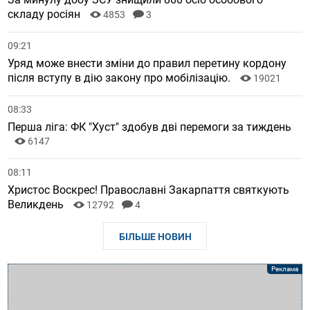
складу росіян
4853
3
09:21
Уряд може внести зміни до правил перетину кордону
після вступу в дію закону про мобілізацію.
19021
08:33
Перша ліга: ФК "Хуст" здобув дві перемоги за тиждень
6147
08:11
Христос Воскрес! Православні Закарпаття святкують
Великдень
12792
4
БІЛЬШЕ НОВИН