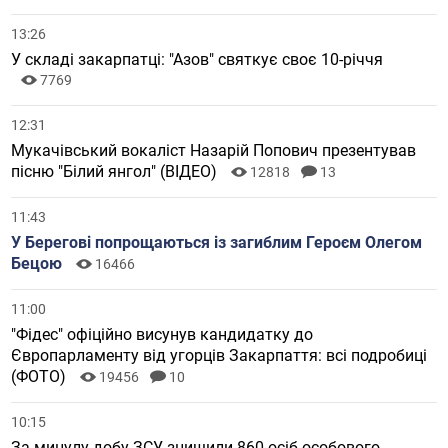
13:26
У складі закарпатці: "Азов" святкує своє 10-річчя
7769
12:31
Мукачівський вокаліст Назарій Попович презентував
пісню "Білий янгол" (ВІДЕО)
12818
13
11:43
У Берегові попрощаються із загиблим Героєм Олегом
Бецою
16466
11:00
"Фідес" офіційно висунув кандидатку до
Європарламенту від угорців Закарпаття: всі подробиці
(ФОТО)
19456
10
10:15
За минулу добу ЗСУ знищили 860 осіб особового