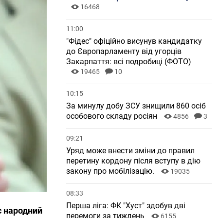
16468
11:00
"Фідес" офіційно висунув кандидатку
до Європарламенту від угорців
Закарпаття: всі подробиці (ФОТО)
19465
10
10:15
За минулу добу ЗСУ знищили 860 осіб
особового складу росіян
4856
3
09:21
Уряд може внести зміни до правил
перетину кордону після вступу в дію
закону про мобілізацію.
19035
08:33
Перша ліга: ФК "Хуст" здобув дві
є народний
перемоги за тиждень
6155