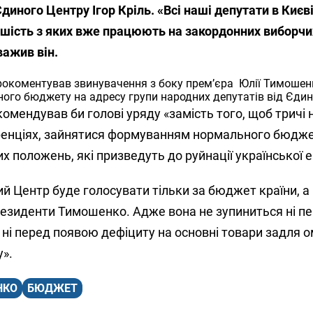
диного Центру Ігор Кріль. «Всі наші депутати в Києві
льшість з яких вже працюють на закордонних виборчи
важив він.
рокоментував звинувачення з боку прем’єра Юлії Тимошен
ного бюджету на адресу групи народних депутатів від Єдин
омендував би голові уряду «замість того, щоб тричі 
ренціях, зайнятися формуванням нормального бюдж
х положень, які призведуть до руйнації української 
ий Центр буде голосувати тільки за бюджет країни, а 
резиденти Тимошенко. Адже вона не зупиниться ні пе
ні перед появою дефіциту на основні товари задля о
».
НКО
БЮДЖЕТ