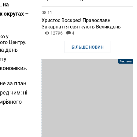
, на
08:11
х округах –
Христос Воскрес! Православні
Закарпаття святкують Великдень
12796
4
ко у
ого Центру.
БІЛЬШЕ НОВИН
на день
ету
економіки».
не за план
ред чим: ні
мріяного