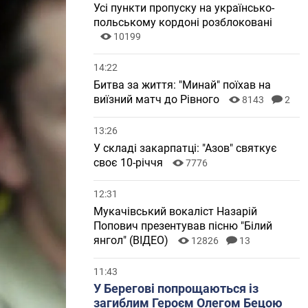
Усі пункти пропуску на українсько-
польському кордоні розблоковані
10199
14:22
Битва за життя: "Минай" поїхав на
виїзний матч до Рівного
8143
2
13:26
У складі закарпатці: "Азов" святкує
своє 10-річчя
7776
12:31
Мукачівський вокаліст Назарій
Попович презентував пісню "Білий
янгол" (ВІДЕО)
12826
13
11:43
У Берегові попрощаються із
загиблим Героєм Олегом Бецою