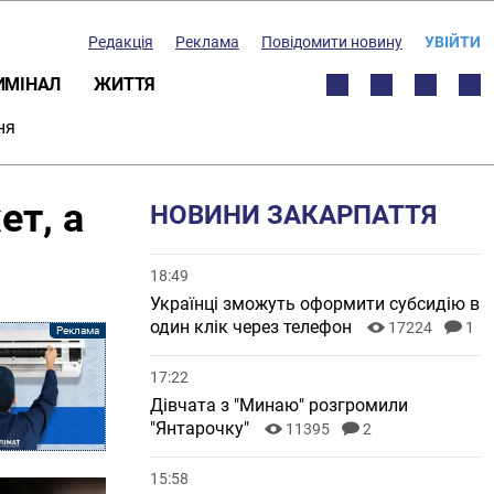
Редакція
Реклама
Повідомити новину
УВІЙТИ
ИМІНАЛ
ЖИТТЯ
ня
ет, а
НОВИНИ ЗАКАРПАТТЯ
18:49
Українці зможуть оформити субсидію в
один клік через телефон
17224
1
17:22
Дівчата з "Минаю" розгромили
"Янтарочку"
11395
2
15:58