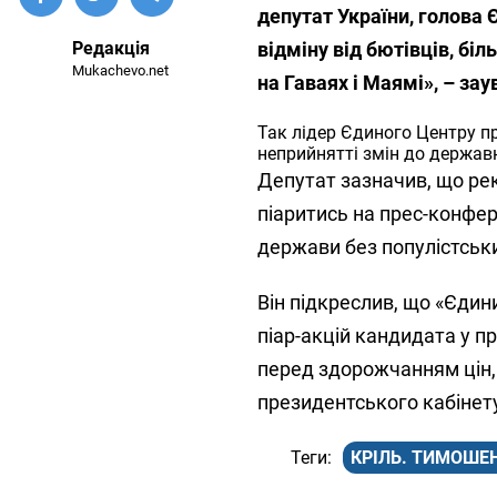
депутат України, голова Є
Редакція
відміну від бютівців, бі
Mukachevo.net
на Гаваях і Маямі», – зау
Так лідер Єдиного Центру п
неприйнятті змін до держав
Депутат зазначив, що рек
піаритись на прес-конфе
держави без популістськи
Він підкреслив, що «Єдин
піар-акцій кандидата у п
перед здорожчанням цін, 
президентського кабінету
КРІЛЬ. ТИМОШЕ