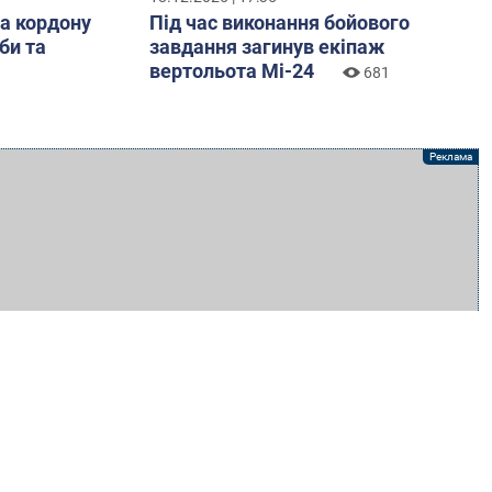
за кордону
Під час виконання бойового
би та
завдання загинув екіпаж
вертольота Мі-24
681