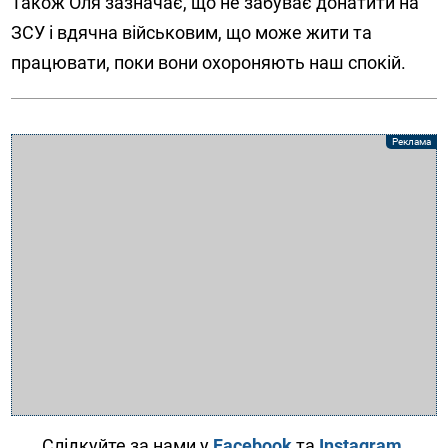
Також Оля зазначає, що не забуває донатити на
ЗСУ і вдячна військовим, що може жити та
працювати, поки вони охороняють наш спокій.
Слідкуйте за нами у
Facebook
та
Instagram
.