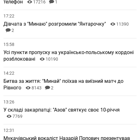
телефон
17216
1
17:22
Дівчата з "Минаю" розгромили "Янтарочку"
11390
2
15:58
Усі пункти пропуску на українсько-польському кордоні
розблоковані
10190
14:22
Битва за життя: "Минай" поїхав на виїзний матч до
Рівного
8143
2
13:26
У складі закарпатці: "Азов" святкує своє 10-річчя
7769
12:31
Мукачівський вокаліст Назарій Попович презентував