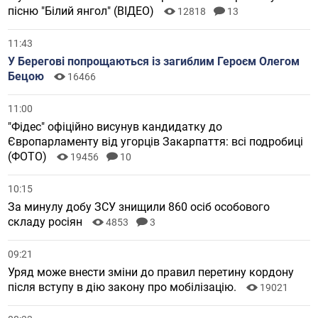
пісню "Білий янгол" (ВІДЕО)
12818
13
11:43
У Берегові попрощаються із загиблим Героєм Олегом
Бецою
16466
11:00
"Фідес" офіційно висунув кандидатку до
Європарламенту від угорців Закарпаття: всі подробиці
(ФОТО)
19456
10
10:15
За минулу добу ЗСУ знищили 860 осіб особового
складу росіян
4853
3
09:21
Уряд може внести зміни до правил перетину кордону
після вступу в дію закону про мобілізацію.
19021