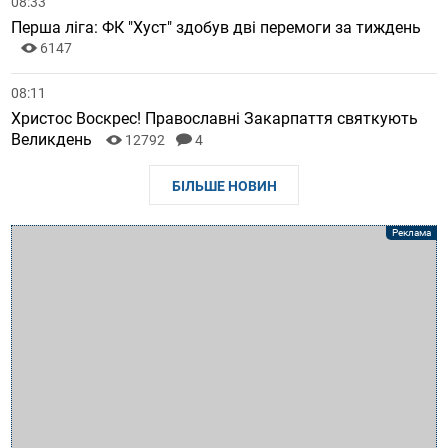
08:33
Перша ліга: ФК "Хуст" здобув дві перемоги за тиждень
6147
08:11
Христос Воскрес! Православні Закарпаття святкують
Великдень
12792
4
БІЛЬШЕ НОВИН