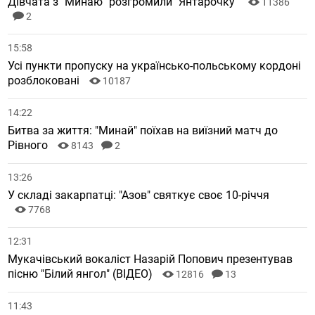
Дівчата з "Минаю" розгромили "Янтарочку"
11386
2
15:58
Усі пункти пропуску на українсько-польському кордоні
розблоковані
10187
14:22
Битва за життя: "Минай" поїхав на виїзний матч до
Рівного
8143
2
13:26
У складі закарпатці: "Азов" святкує своє 10-річчя
7768
12:31
Мукачівський вокаліст Назарій Попович презентував
пісню "Білий янгол" (ВІДЕО)
12816
13
11:43