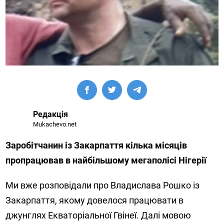
Редакція
Mukachevo.net
Заробітчанин із Закарпаття кілька місяців
пропрацював в найбільшому мегаполісі Нігерії
Ми вже розповідали про Владислава Рошко із
Закарпаття, якому довелося працювати в
джунглях Екваторіальної Гвінеї. Далі мовою