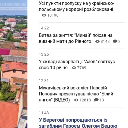
Усі пункти пропуску на українсько-
польському кордоні розблоковані
10190
14:22
Битва за життя: "Минай" поїхав на
виїзний матч до Рівного
8143
2
13:26
У складі закарпатці: "Азов" святкує
своє 10-річчя
7769
12:31
Мукачівський вокаліст Назарій
Попович презентував пісню "Білий
янгол" (ВІДЕО)
12818
13
11:43
У Берегові попрощаються із
загиблим Героєм Олегом Бецою