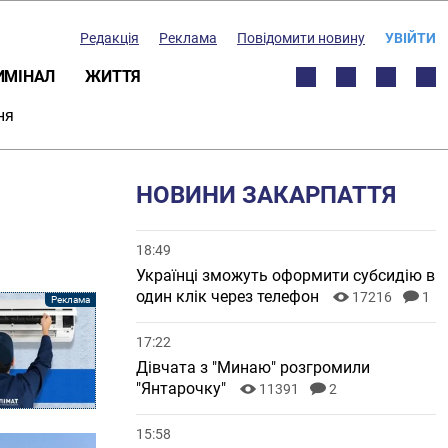
Редакція
Реклама
Повідомити новину
УВІЙТИ
ИМІНАЛ
ЖИТТЯ
ня
НОВИНИ ЗАКАРПАТТЯ
18:49
Українці зможуть оформити субсидію в
один клік через телефон
17216
1
17:22
Дівчата з "Минаю" розгромили
"Янтарочку"
11391
2
15:58