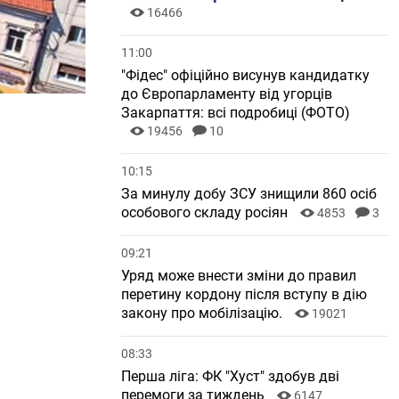
16466
11:00
"Фідес" офіційно висунув кандидатку
до Європарламенту від угорців
Закарпаття: всі подробиці (ФОТО)
19456
10
10:15
За минулу добу ЗСУ знищили 860 осіб
особового складу росіян
4853
3
09:21
Уряд може внести зміни до правил
перетину кордону після вступу в дію
закону про мобілізацію.
19021
08:33
Перша ліга: ФК "Хуст" здобув дві
перемоги за тиждень
6147