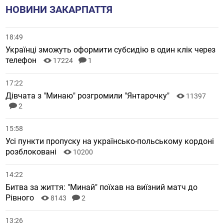
НОВИНИ ЗАКАРПАТТЯ
18:49
Українці зможуть оформити субсидію в один клік через
телефон
17224
1
17:22
Дівчата з "Минаю" розгромили "Янтарочку"
11397
2
15:58
Усі пункти пропуску на українсько-польському кордоні
розблоковані
10200
14:22
Битва за життя: "Минай" поїхав на виїзний матч до
Рівного
8143
2
13:26