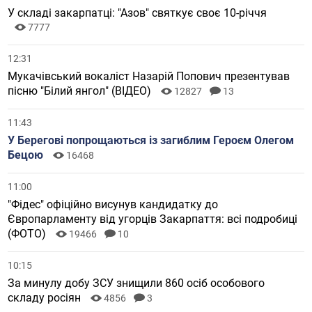
У складі закарпатці: "Азов" святкує своє 10-річчя
7777
12:31
Мукачівський вокаліст Назарій Попович презентував
пісню "Білий янгол" (ВІДЕО)
12827
13
11:43
У Берегові попрощаються із загиблим Героєм Олегом
Бецою
16468
11:00
"Фідес" офіційно висунув кандидатку до
Європарламенту від угорців Закарпаття: всі подробиці
(ФОТО)
19466
10
10:15
За минулу добу ЗСУ знищили 860 осіб особового
складу росіян
4856
3