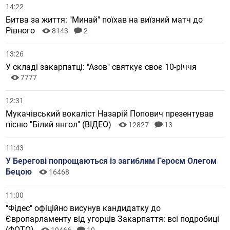
14:22
Битва за життя: "Минай" поїхав на виїзний матч до
Рівного
8143
2
13:26
У складі закарпатці: "Азов" святкує своє 10-річчя
7777
12:31
Мукачівський вокаліст Назарій Попович презентував
пісню "Білий янгол" (ВІДЕО)
12827
13
11:43
У Берегові попрощаються із загиблим Героєм Олегом
Бецою
16468
11:00
"Фідес" офіційно висунув кандидатку до
Європарламенту від угорців Закарпаття: всі подробиці
(ФОТО)