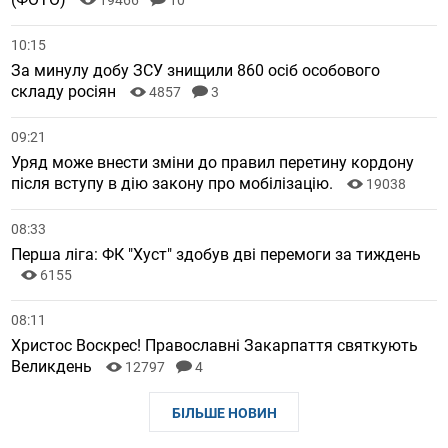
19466
10
10:15
За минулу добу ЗСУ знищили 860 осіб особового
складу росіян
4857
3
09:21
Уряд може внести зміни до правил перетину кордону
після вступу в дію закону про мобілізацію.
19038
08:33
Перша ліга: ФК "Хуст" здобув дві перемоги за тиждень
6155
08:11
Христос Воскрес! Православні Закарпаття святкують
Великдень
12797
4
БІЛЬШЕ НОВИН