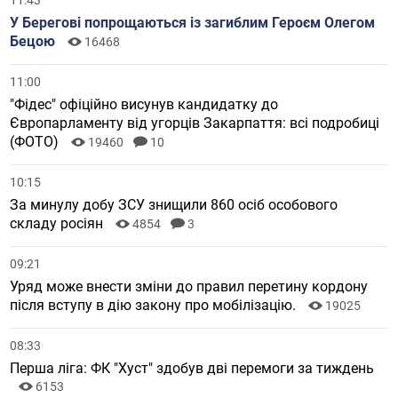
У Берегові попрощаються із загиблим Героєм Олегом
Бецою
16468
11:00
"Фідес" офіційно висунув кандидатку до
Європарламенту від угорців Закарпаття: всі подробиці
(ФОТО)
19460
10
10:15
За минулу добу ЗСУ знищили 860 осіб особового
складу росіян
4854
3
09:21
Уряд може внести зміни до правил перетину кордону
після вступу в дію закону про мобілізацію.
19025
08:33
Перша ліга: ФК "Хуст" здобув дві перемоги за тиждень
6153