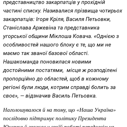
представництво закарпатців у прохідній
частині списку. Називалися прізвища чотирьох
закарпатців: Ігоря Кріля, Василя Петьовки,
Станіслава Аржевіна та представника
угорської общини Міклоша Ковача.
«Однією з
особливостей нашого блоку є те, що ми не
маємо так званої базової області.
Наша
команда поновилася новими
достойними постатями
,
м
ісця ж розподілені
пропорційно
до
област
ей
, щоб в кожному
регіоні були люди, котрим справді болить за
своє», — відзначив Василь Петьовка.
Наголошувалося й на тому, що «Наша Україна»
послідовно підтримує політику Президента
Ющенка й зважає у своїй роботі передовсім на