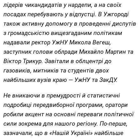
лідерів
чи
кандидатів у нардепи,
а на сво
ї
х
посадах перебувають у відпустці.
В Ужгороді
також активну допомогу в проведенні диспутів
з громадськістю вищезгаданим політикам
надавали ректор УжНУ Микола Вегеш,
заступник голови облради Михайло Мартин та
Віктор Трикур. Завітали в облцентрі до
газовиків, митників та студентів двох
найбільших вузів краю — УжНУ та ЗакДУ.
Не вникаючи в премудрості й статистичні
подробиці передвиборної програми, оратори
робили акцент на основні переваги політичної
сили зокрема для нашого регіону. По-перше,
зазначали, що в «Нашій Україні» найбільше