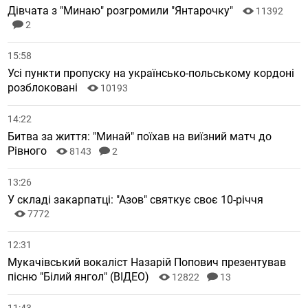
Дівчата з "Минаю" розгромили "Янтарочку"
11392
2
15:58
Усі пункти пропуску на українсько-польському кордоні
розблоковані
10193
14:22
Битва за життя: "Минай" поїхав на виїзний матч до
Рівного
8143
2
13:26
У складі закарпатці: "Азов" святкує своє 10-річчя
7772
12:31
Мукачівський вокаліст Назарій Попович презентував
пісню "Білий янгол" (ВІДЕО)
12822
13
11:43