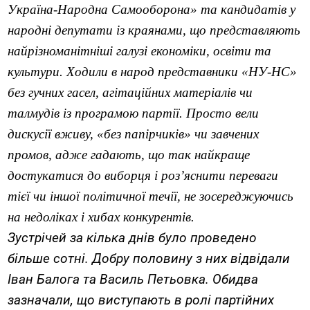
Україна-Народна Самооборона» та кандидатів у
народні депутати із краянами, що представляють
найрізноманітніші галузі економіки, освіти та
культури. Ходили в народ представники «НУ-НС»
без гучних гасел, агітаційних матеріалів чи
талмудів із програмою партії. Просто вели
дискусії вживу, «без папірчиків» чи завчених
промов, адже гадають, що так найкраще
достукатися до виборця і роз’яснити переваги
тієї чи іншої політичної течії, не зосереджуючись
на недоліках і хибах конкурентів.
Зустрічей за кілька днів було проведено
більше сотні. Добру половину з них відвідали
Іван Балога та Василь Петьовка. Обидва
зазначали, що
виступа
ють
в ролі партійних