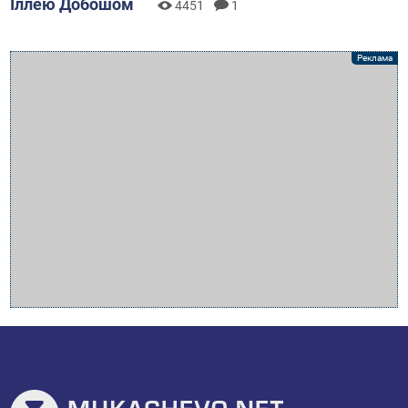
Іллею Добошом
4451
1