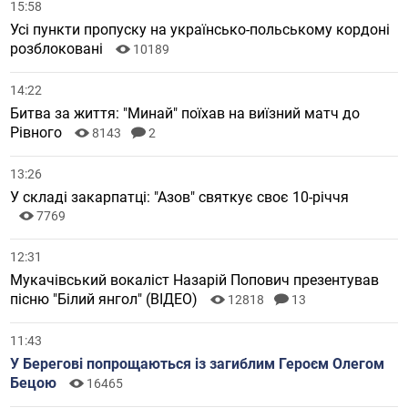
15:58
Усі пункти пропуску на українсько-польському кордоні
розблоковані
10189
14:22
Битва за життя: "Минай" поїхав на виїзний матч до
Рівного
8143
2
13:26
У складі закарпатці: "Азов" святкує своє 10-річчя
7769
12:31
Мукачівський вокаліст Назарій Попович презентував
пісню "Білий янгол" (ВІДЕО)
12818
13
11:43
У Берегові попрощаються із загиблим Героєм Олегом
Бецою
16465