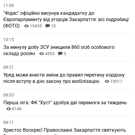
11:00
"Фідес" офіційно висунув кандидатку до
Європарламенту від угорців Закарпаття: всі подробиці
(ФОТО)
19455
10
10:15
За минулу добу ЗСУ знищили 860 осіб особового
складу росіян
4853
3
09:21
Уряд може внести зміни до правил перетину кордону
після вступу в дію закону про мобілізацію.
19017
08:33
Перша ліга: ФК "Хуст" здобув дві перемоги за тиждень
6146
08:11
Христос Воскрес! Православні Закарпаття святкують