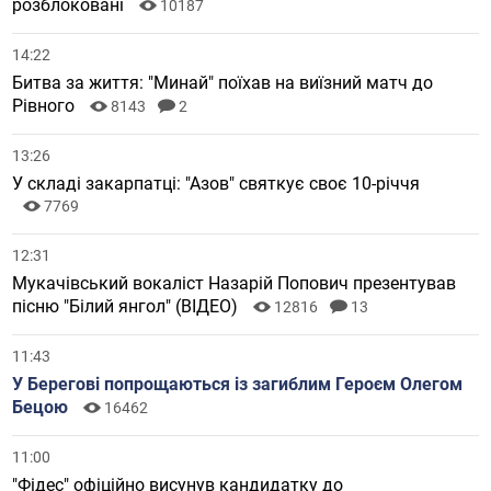
розблоковані
10187
14:22
Битва за життя: "Минай" поїхав на виїзний матч до
Рівного
8143
2
13:26
У складі закарпатці: "Азов" святкує своє 10-річчя
7769
12:31
Мукачівський вокаліст Назарій Попович презентував
пісню "Білий янгол" (ВІДЕО)
12816
13
11:43
У Берегові попрощаються із загиблим Героєм Олегом
Бецою
16462
11:00
"Фідес" офіційно висунув кандидатку до