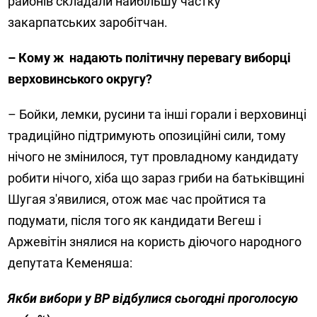
районів складали найбільшу частку
закарпатських заробітчан.
– Кому ж надають політичну перевагу виборці
верховинського округу?
– Бойки, лемки, русини та інші горали і верховинці
традиційно підтримують опозиційні сили, тому
нічого не змінилося, тут провладному кандидату
робити нічого, хіба що зараз гриби на батьківщині
Шугая з'явилися, отож має час пройтися та
подумати, після того як кандидати Вегеш і
Аржевітін знялися на користь діючого народного
депутата Кеменяша:
Якби вибори у ВР відбулися сьогодні проголосую