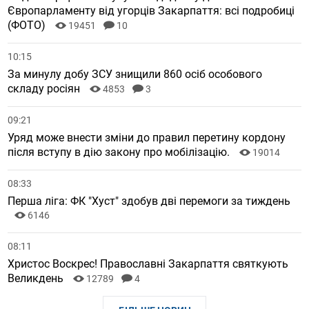
Європарламенту від угорців Закарпаття: всі подробиці
(ФОТО)
19451
10
10:15
За минулу добу ЗСУ знищили 860 осіб особового
складу росіян
4853
3
09:21
Уряд може внести зміни до правил перетину кордону
після вступу в дію закону про мобілізацію.
19014
08:33
Перша ліга: ФК "Хуст" здобув дві перемоги за тиждень
6146
08:11
Христос Воскрес! Православні Закарпаття святкують
Великдень
12789
4