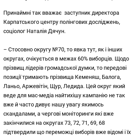
Принаймні так вважає заступник директора
Карпатського центру полінгових досліджень,
соціолог Наталія Дячун.
– Стосовно округу №70, то явка тут, як і інших
округах, очікується в межах 60% виборців. Щодо
прізвищ лідерів громадської думки, то передові
позиції тримають прізвища Кеменяш, Балога,
Ланьо, Аржевітін, Щур, Ледида. Цей округ який
веде для мас-медіа найтихішу кампанію не так
вже й часто дивує нашу увагу якимось
скандалами, а чергові моніторинги які вже
закінчилися на округах 73, 72, 71, 69, 68
підтвердили що переможці виборів вже відомі і їх