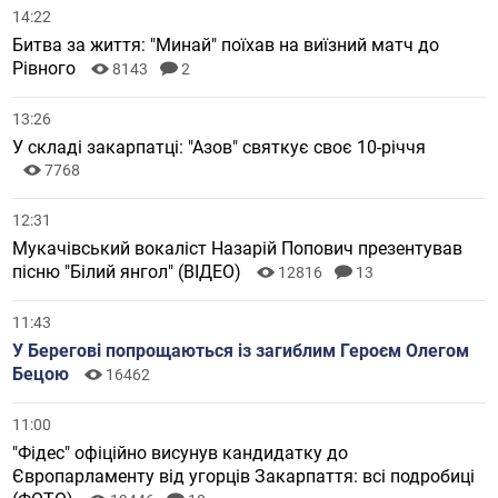
14:22
Битва за життя: "Минай" поїхав на виїзний матч до
Рівного
8143
2
13:26
У складі закарпатці: "Азов" святкує своє 10-річчя
7768
12:31
Мукачівський вокаліст Назарій Попович презентував
пісню "Білий янгол" (ВІДЕО)
12816
13
11:43
У Берегові попрощаються із загиблим Героєм Олегом
Бецою
16462
11:00
"Фідес" офіційно висунув кандидатку до
Європарламенту від угорців Закарпаття: всі подробиці