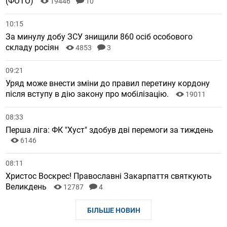
(ФОТО)
19446
10
10:15
За минулу добу ЗСУ знищили 860 осіб особового
складу росіян
4853
3
09:21
Уряд може внести зміни до правил перетину кордону
після вступу в дію закону про мобілізацію.
19011
08:33
Перша ліга: ФК "Хуст" здобув дві перемоги за тиждень
6146
08:11
Христос Воскрес! Православні Закарпаття святкують
Великдень
12787
4
БІЛЬШЕ НОВИН