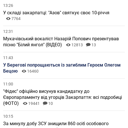
13:26
У складі закарпатці: "Азов" святкує своє 10-річчя
7764
12:31
Мукачівський вокаліст Назарій Попович презентував
пісню "Білий янгол" (ВІДЕО)
12813
13
11:43
У Берегові попрощаються із загиблим Героєм Олегом
Бецою
16460
11:00
"Фідес" офіційно висунув кандидатку до
Європарламенту від угорців Закарпаття: всі подробиці
(ФОТО)
19441
10
10:15
За минулу добу ЗСУ знищили 860 осіб особового