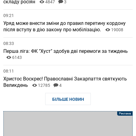
складу росіян
4847
3
09:21
Уряд може внести зміни до правил перетину кордону
після вступу в дію закону про мобілізацію.
19008
08:33
Перша ліга: ФК "Хуст" здобув дві перемоги за тиждень
6143
08:11
Христос Воскрес! Православні Закарпаття святкують
Великдень
12785
4
БІЛЬШЕ НОВИН