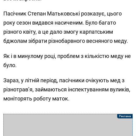
Пасічник Степан Матьковські розказує, цього
року сезон видався насиченим. Було багато
різного квіту, а це дало змогу карпатським
бджолам зібрати різнобарвного весняного меду.
Як і в минулому році, проблем з кількістю меду не
було.
Зараз, у літній період, пасічники очікують мед з
різнотрав’я, займаються інспектуванням вуликів,
моніторять роботу маток.