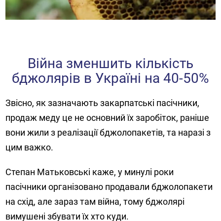
Війна зменшить кількість
бджолярів в Україні на 40-50%
Звісно, як зазначають закарпатські пасічники,
продаж меду це не основний їх заробіток, раніше
вони жили з реалізації бджолопакетів, та наразі з
цим важко.
Степан Матьковські каже, у минулі роки
пасічники організовано продавали бджолопакети
на схід, але зараз там війна, тому бджолярі
вимушені збувати їх хто куди.