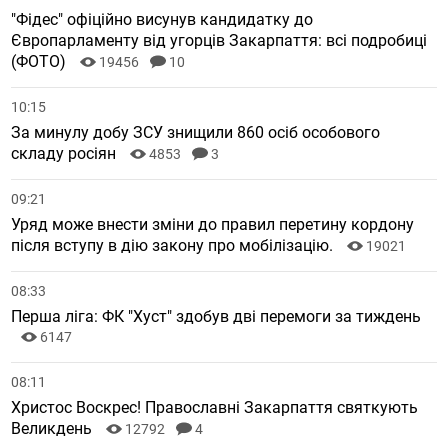
"Фідес" офіційно висунув кандидатку до
Європарламенту від угорців Закарпаття: всі подробиці
(ФОТО)
19456
10
10:15
За минулу добу ЗСУ знищили 860 осіб особового
складу росіян
4853
3
09:21
Уряд може внести зміни до правил перетину кордону
після вступу в дію закону про мобілізацію.
19021
08:33
Перша ліга: ФК "Хуст" здобув дві перемоги за тиждень
6147
08:11
Христос Воскрес! Православні Закарпаття святкують
Великдень
12792
4