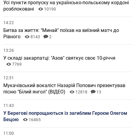
Усі пункти пропуску на українсько-польському кордоні
розблоковані
10190
14:22
Битва за життя: "Минай" поїхав на виїзний матч до
Рівного
8143
2
13:26
У складі закарпатці: "Азов" святкує своє 10-річчя
7769
12:31
Мукачівський вокаліст Назарій Попович презентував
пісню "Білий янгол" (ВІДЕО)
12818
13
11:43
У Берегові попрощаються із загиблим Героєм Олегом
Бецою
16465
11:00