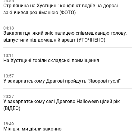
23:55
Стрілянина на Хустщині: конфлікт водіїв на дорозі
закінчився реанімацією (ФОТО)
04:18
Закарпатця, який зніс палицею співмешканцю голову,
відпустили під домашній арешт (УТОЧНЕНО)
13:11
На Хустщині горіли складські приміщення
13:57
У закарпатському Драгові пройдуть "Яворові гуслі"
23:37
У закарпатському селі Драгово Halloween цілий рік
(ВІДЕО)
18:49
Міліція: ми діяли законно