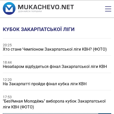
КУБОК ЗАКАРПАТСЬКОЇ ЛІГИ
20:25
Хто стане Чемпіоном Закарпатської ліги КВН? (ФОТО)
18:44
Незабаром відбудеться фінал Закарпатської ліги КВН
12:20
На Закарпатті пройде фінал кубка ліги КВН
17:53
"БезУмная Молодёжь" виборола кубок Закарпатської
ліги КВН (ФОТО)