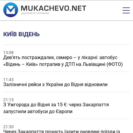
КИЇВ ВІДЕНЬ
13:08
Девʼять постраждалих, семеро – у лікарні: автобус
«Відень – Київ» потрапив у ДТП на Львівщині (ФОТО)
11:43
Залізничні рейси з України до Відня відновили
21:15
З Ужгорода до Відня за 15 €: через Закарпаття
запустили автобуси до Європи
21:30
Через Закарпаття почнуть їздити оновлені поїзди із