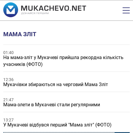
МАМА ЗЛІТ
01:40
На мама-зліт у Мукачеві прийшла рекордна кількість
учасників (ФОТО)
12:36
Мукачівки збираються на черговий Мама Зліт
21:47
Мама-злети в Мукачеві стали регулярними
13:27
У Мукачеві відбувся перший "Мама зліт" (ФОТО)