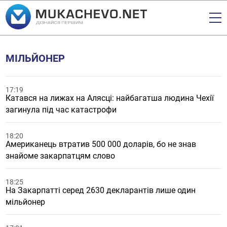
МІЛЬЙОНЕР
17:19
Катався на лижах на Алясці: найбагатша людина Чехії
загинула під час катастрофи
18:20
Американець втратив 500 000 доларів, бо не знав
знайоме закарпатцям слово
18:25
На Закарпатті серед 2630 декларантів лише один
мільйонер