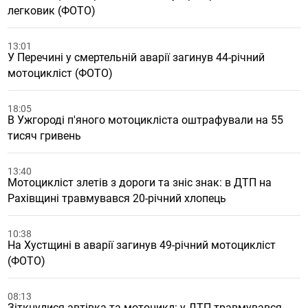
легковик (ФОТО)
13:01
У Перечині у смертельній аварії загинув 44-річний
мотоцикліст (ФОТО)
18:05
В Ужгороді п'яного мотоцикліста оштрафували на 55
тисяч гривень
13:40
Мотоцикліст злетів з дороги та зніс знак: в ДТП на
Рахівщині травмувався 20-річний хлопець
10:38
На Хустщині в аварії загинув 49-річний мотоцикліст
(ФОТО)
08:13
Зіткнулися автівка та мотоцикл: у ДТП травмувався