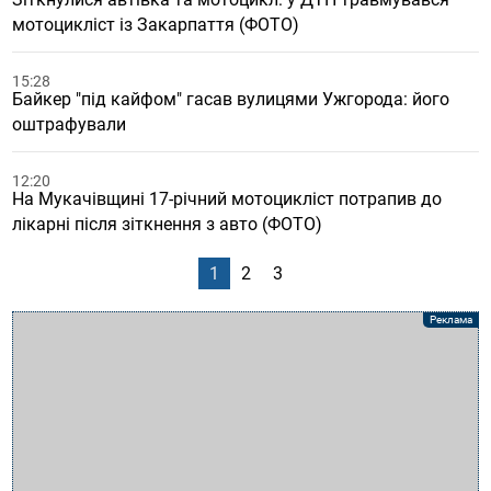
мотоцикліст із Закарпаття (ФОТО)
15:28
Байкер "під кайфом" гасав вулицями Ужгорода: його
оштрафували
12:20
На Мукачівщині 17-річний мотоцикліст потрапив до
лікарні після зіткнення з авто (ФОТО)
1
2
3