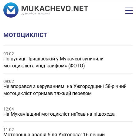
МОТОЦИКЛІСТ
09:02
По вулиці Пряшівській у Мукачеві зупинили
мотоцикліста «під кайфом» (ФОТО)
09:02
Не впорався з керуванням: на Ужгородщині 58-річний
мотоцикліст отримав тяжкий перелом
12:04
На Мукачівщині мотоцикліст наїхав на пішохода
11:02
Моторошна аварія біля Ужгорода: 16-річний