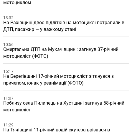
мотоциклом
13:32
На Рахівщині двоє підлітків на мотоциклі потрапили в
ДТП, пасажир — у важкому стані
10:56
Смертельна ДТП на Мукачівщині: загинув 37-річний
мотоцикліст (ФОТО)
15:17
На Берегівщині 17-річний мотоцикліст зіткнувся з
причепом, юнак у реанімації (ФОТО)
11:07
Поблизу села Пилипець на Хустщині загинув 58-річний
мотоцикліст
11:29
На Тячівщині 11-річний водій скутера врізався в