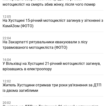
мотоцикліст на смерть збив жінку, після чого помер
12:05
На Хустщині 15-річний мотоцикліст загинув у зіткненні з
КамАЗом (ФОТО)
22:04
На Закарпатті рятувальники евакуювали з лісу
травмованого мотоцикліста (ФОТО)
16:04
У Вільхівці на Хустщині 21-річний мотоцикліст загинув,
врізавшись в електроопору
12:02
Житель Хустщини отримав три роки увʼязнення за ДТП
із двома загиблими
20:02