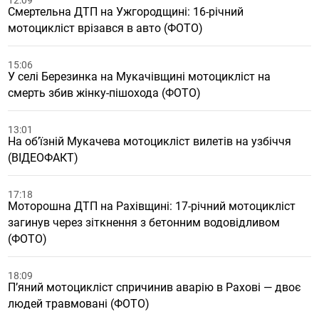
12:09
Смертельна ДТП на Ужгородщині: 16-річний
мотоцикліст врізався в авто (ФОТО)
15:06
У селі Березинка на Мукачівщині мотоцикліст на
смерть збив жінку-пішохода (ФОТО)
13:01
На обʼїзній Мукачева мотоцикліст вилетів на узбіччя
(ВІДЕОФАКТ)
17:18
Моторошна ДТП на Рахівщині: 17-річний мотоцикліст
загинув через зіткнення з бетонним водовідливом
(ФОТО)
18:09
П’яний мотоцикліст спричинив аварію в Рахові — двоє
людей травмовані (ФОТО)