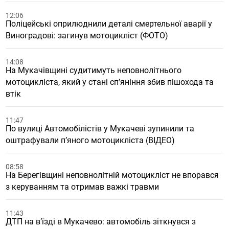
12:06
Поліцейські оприлюднили деталі смертельної аварії у
Виноградові: загинув мотоцикліст (ФОТО)
14:08
На Мукачівщині судитимуть неповнолітнього
мотоцикліста, який у стані спʼяніння збив пішохода та
втік
11:47
По вулиці Автомобілістів у Мукачеві зупинили та
оштрафували пʼяного мотоцикліста (ВІДЕО)
08:58
На Берегівщині неповнолітній мотоцикліст не впорався
з керуванням та отримав важкі травми
11:43
ДТП на вʼїзді в Мукачево: автомобіль зіткнувся з