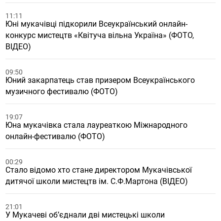
11:11
Юні мукачівці підкорили Всеукраїнський онлайн-
конкурс мистецтв «Квітуча вільна Україна» (ФОТО,
ВІДЕО)
09:50
Юний закарпатець став призером Всеукраїнського
музичного фестивалю (ФОТО)
19:07
Юна мукачівка стала лауреаткою Міжнародного
онлайн-фестивалю (ФОТО)
00:29
Стало відомо хто стане директором Мукачівської
дитячої школи мистецтв ім. С.Ф.Мартона (ВІДЕО)
21:01
У Мукачеві об’єднали дві мистецькі школи