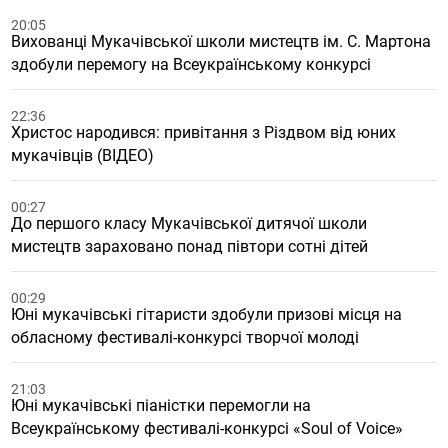
20:05
Вихованці Мукачівської школи мистецтв ім. С. Мартона
здобули перемогу на Всеукраїнському конкурсі
22:36
Христос народився: привітання з Різдвом від юних
мукачівців (ВІДЕО)
00:27
До першого класу Мукачівської дитячої школи
мистецтв зараховано понад півтори сотні дітей
00:29
Юні мукачівські гітаристи здобули призові місця на
обласному фестивалі-конкурсі творчої молоді
21:03
Юні мукачівські піаністки перемогли на
Всеукраїнському фестивалі-конкурсі «Soul of Voice»