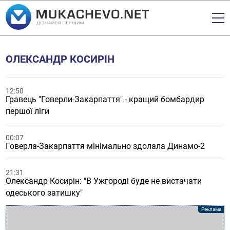
ОЛЕКСАНДР КОСИРІН
12:50
Гравець "Говерли-Закарпаття" - кращий бомбардир
першої ліги
00:07
Говерла-Закарпаття мінімально здолала Динамо-2
21:31
Олександр Косирін: "В Ужгороді буде не вистачати
одеського затишку"