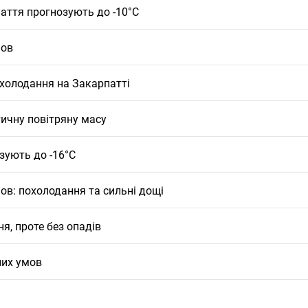
аття прогнозують до -10°С
мов
охолодання на Закарпатті
ичну повітряну масу
зують до -16°C
ов: похолодання та сильні дощі
я, проте без опадів
них умов