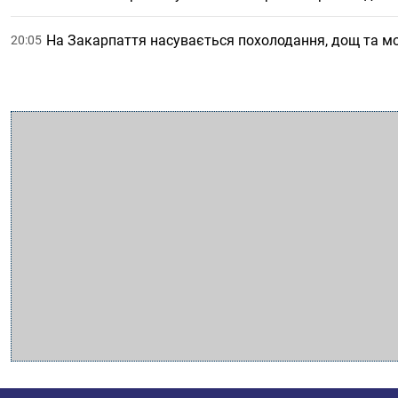
На Закарпаття насувається похолодання, дощ та мо
20:05