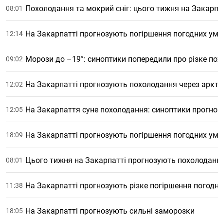
Похолодання та мокрий сніг: цього тижня на Закарп
08:01
На Закарпатті прогнозують погіршення погодних у
12:14
Морози до –19°: синоптики попередили про різке п
09:02
На Закарпатті прогнозують похолодання через аркт
12:02
На Закарпаття суне похолодання: синоптики прогно
12:05
На Закарпатті прогнозують погіршення погодних ум
18:09
Цього тижня на Закарпатті прогнозують похолоданн
08:01
На Закарпатті прогнозують різке погіршення погод
11:38
На Закарпатті прогнозують сильні заморозки
18:05