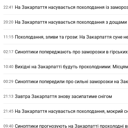
На Закарпаття насувається похолодання із замороз
22:41
На Закарпаття насувається похолодання з дощами
20:20
Похолодання, зливи та грози: На Закарпаття суне н
11:15
Синоптики попереджають про заморозки в гірських
02:17
Вихідні на Закарпатті будуть прохолодними: Місцям
10:40
Синоптики попередили про сильні заморозки на Зак
00:29
Завтра Закарпаття знову засипатиме снігом
21:13
На Закарпаття насувається похолодання, мокрий сн
21:45
Синоптики прогнозують на Закарпатті прохолодні в
09:40