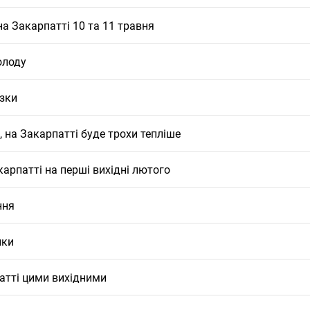
на Закарпатті 10 та 11 травня
олоду
зки
 на Закарпатті буде трохи тепліше
карпатті на перші вихідні лютого
ння
ики
атті цими вихідними