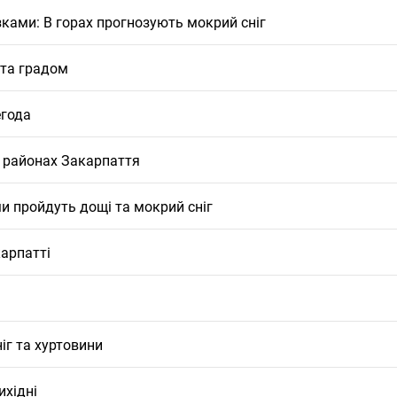
ками: В горах прогнозують мокрий сніг
 та градом
егода
 районах Закарпаття
и пройдуть дощі та мокрий сніг
арпатті
іг та хуртовини
ихідні