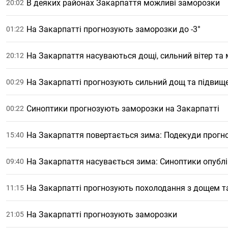
В деяких районах Закарпаття можливі заморозки
20:02
На Закарпатті прогнозують заморозки до -3°
01:22
На Закарпаття насуваються дощі, сильний вітер та 
20:12
На Закарпатті прогнозують сильний дощ та підвищен
00:29
Синоптики прогнозують заморозки на Закарпатті
00:22
На Закарпаття повертається зима: Подекуди прогно
15:40
На Закарпаття насувається зима: Синоптики опублі
09:40
На Закарпатті прогнозують похолодання з дощем т
11:15
На Закарпатті прогнозують заморозки
21:05