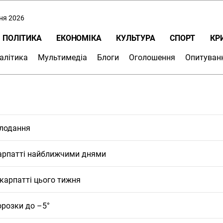
пня 2026
ПОЛІТИКА
ЕКОНОМІКА
КУЛЬТУРА
СПОРТ
КР
алітика
Мультимедіа
Блоги
Оголошення
Опитуван
олодання
карпатті найближчими днями
карпатті цього тижня
орозки до –5°