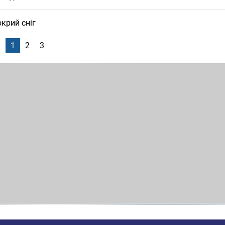
крий сніг
1
2
3