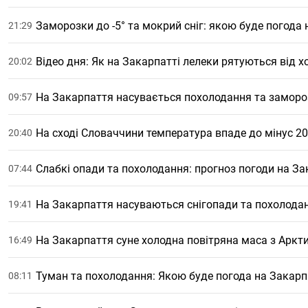
Заморозки до -5° та мокрий сніг: якою буде погода 
21:29
Відео дня: Як на Закарпатті лелеки рятуються від х
20:02
На Закарпаття насувається похолодання та заморо
09:57
На сході Словаччини температура впаде до мінус 20,
20:40
Слабкі опади та похолодання: прогноз погоди на За
07:44
На Закарпаття насуваються снігопади та похолода
19:41
На Закарпаття суне холодна повітряна маса з Аркт
16:49
Туман та похолодання: Якою буде погода на Закарп
08:11