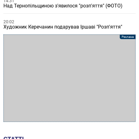
14:31
Над Тернопільщиною з'явилося "розп'яття" (ФОТО)
20:02
Художник Керечанин подарував Іршаві "Розп'яття"