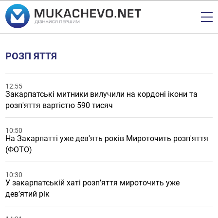
РОЗП ЯТТЯ
12:55
Закарпатські митники вилучили на кордоні ікони та
розп'яття вартістю 590 тисяч
10:50
На Закарпатті уже дев'ять років Мироточить розп'яття
(ФОТО)
10:30
У закарпатській хаті розп’яття мироточить уже
дев’ятий рік