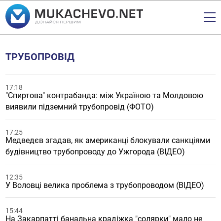
ТРУБОПРОВІД
17:18
"Спиртова" контрабанда: між Україною та Молдовою
виявили підземний трубопровід (ФОТО)
17:25
Медведєв згадав, як американці блокували санкціями
будівництво трубопроводу до Ужгорода (ВІДЕО)
12:35
У Воловці велика проблема з трубопроводом (ВІДЕО)
15:44
На Закарпатті банальна крадіжка "солярки" мало не