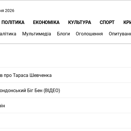
пня 2026
ПОЛІТИКА
ЕКОНОМІКА
КУЛЬТУРА
СПОРТ
КР
алітика
Мультимедіа
Блоги
Оголошення
Опитуван
тів про Тараса Шевченка
лондонський Біг Бен (ВІДЕО)
він