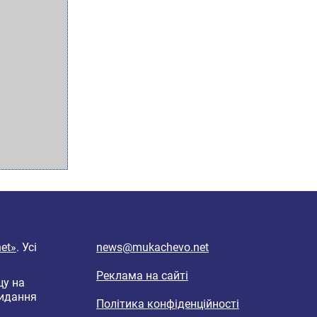
et»
. Усі
news@mukachevo.net
Реклама на сайті
цу на
видання
Політика конфіденційності