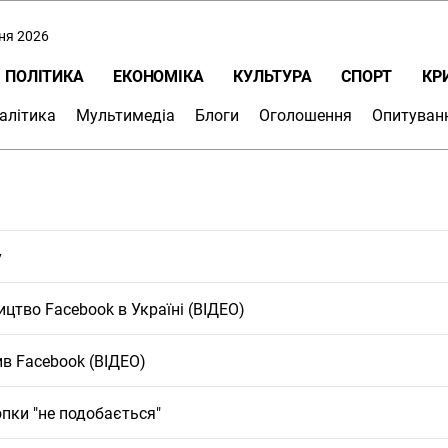
пня 2026
ПОЛІТИКА
ЕКОНОМІКА
КУЛЬТУРА
СПОРТ
КР
алітика
Мультимедіа
Блоги
Оголошення
Опитуван
у
цтво Facebook в Україні (ВІДЕО)
ив Facebook (ВІДЕО)
опки "не подобається"