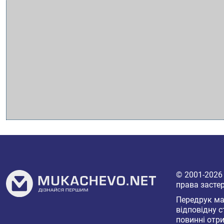
© 2001-202
права засте
Передрук мат
відповідну с
повинні отри