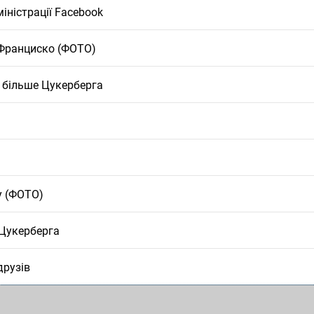
іністрації Facebook
-Франциско (ФОТО)
в більше Цукерберга
у (ФОТО)
 Цукерберга
друзів