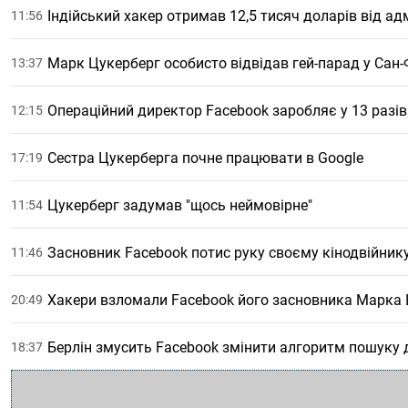
Індійський хакер отримав 12,5 тисяч доларів від адм
11:56
Марк Цукерберг особисто відвідав гей-парад у Сан
13:37
Операційний директор Facebook заробляє у 13 разі
12:15
Сестра Цукерберга почне працювати в Google
17:19
Цукерберг задумав "щось неймовірне"
11:54
Засновник Facebook потис руку своєму кінодвійник
11:46
Хакери взломали Facebook його засновника Марка
20:49
Берлін змусить Facebook змінити алгоритм пошуку 
18:37