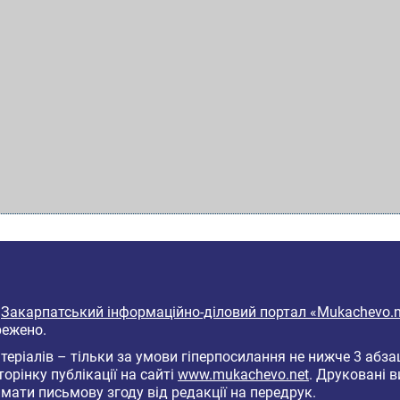
6
Закарпатський інформаційно-діловий портал «Mukachevo.n
режено.
еріалів – тільки за умови гіперпосилання не нижче 3 абза
торінку публікації на сайті
www.mukachevo.net
. Друковані 
мати письмову згоду від редакції на передрук.