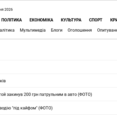
пня 2026
ПОЛІТИКА
ЕКОНОМІКА
КУЛЬТУРА
СПОРТ
КР
алітика
Мультимедіа
Блоги
Оголошення
Опитуван
ків
той закинув 200 грн патрульним в авто (ФОТО)
водію "під кайфом" (ФОТО)