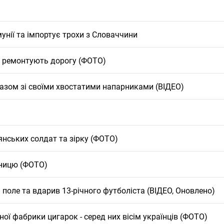
унії та імпортує трохи з Словаччини
о ремонтують дорогу (ФОТО)
азом зі своїми хвостатими напарниками (ВІДЕО)
янських солдат та зірку (ФОТО)
еницю (ФОТО)
на поле та вдарив 13-річного футболіста (ВІДЕО, Оновлено)
ної фабрики цигарок - серед них вісім українців (ФОТО)