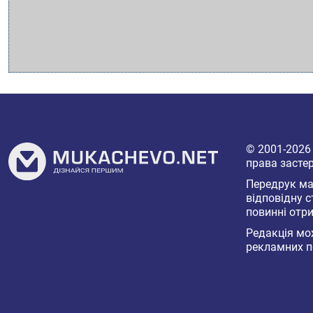
© 2001-202
права засте
Передрук мат
відповідну с
повинні отри
Редакція мож
рекламних п