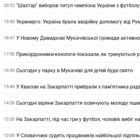
"Шахтар" виборов титул чемпіона України з футболу
20:32
Укренерго: Україна брала аварійну допомогу від Рум
19:50
У Новому Давидкові Мукачівської громади активн
18:47
Прикордонники-кінологи показали, як тренуються р
17:50
Сьогодні у парку в Мукачеві для дітей буде свято
16:59
У Квасові на Закарпатті прибрали з пам'ятника рад
15:49
Сьогодні віряни Закарпаття освячують молоду пш
14:26
На Закарпатті, під час гри у футбол, чоловік вибіг 
13:20
У Словаччині судять працівників найбільшої підпіль
13:00