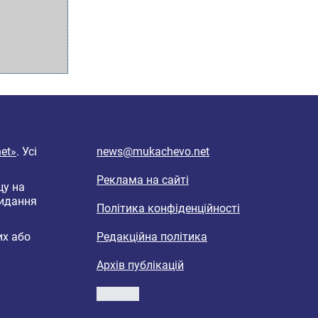
et»
. Усі
news@mukachevo.net
Реклама на сайті
цу на
видання
Політика конфіденційності
их або
Редакційна політика
Архів публікацій