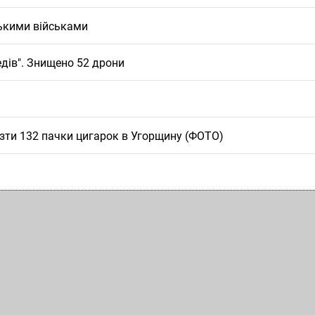
ськими військами
едів". Знищено 52 дрони
езти 132 пачки цигарок в Угорщину (ФОТО)