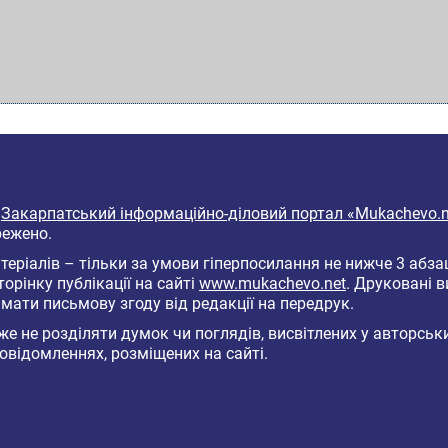
6
Закарпатський інформаційно-діловий портал «Mukachevo.n
режено.
еріалів – тільки за умови гіперпосилання не нижче 3 абза
торінку публікації на сайті
www.mukachevo.net
. Друковані 
мати письмову згоду від редакції на передрук.
е не розділяти думок чи поглядів, висвітлених у авторськ
овідомленнях, розміщених на сайті.