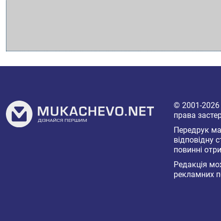
© 2001-202
права засте
Передрук мат
відповідну с
повинні отри
Редакція мож
рекламних п