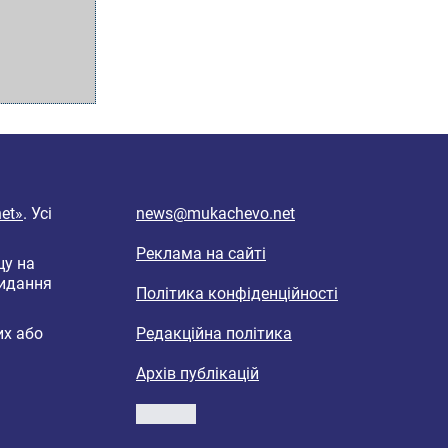
et»
. Усі
news@mukachevo.net
Реклама на сайті
цу на
видання
Політика конфіденційності
их або
Редакційна політика
Архів публікацій