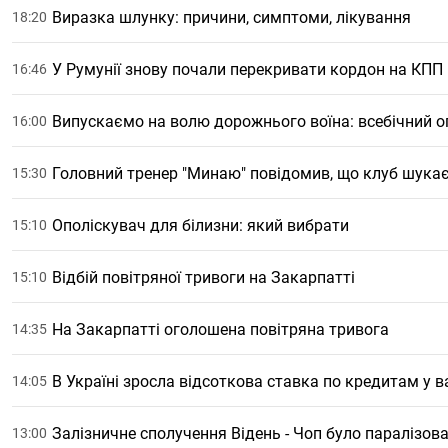
Виразка шлунку: причини, симптоми, лікування
18:20
У Румунії знову почали перекривати кордон на КПП 
16:46
Випускаємо на волю дорожнього воїна: всебічний ог
16:00
Головний тренер "Минаю" повідомив, що клуб шукає
15:30
Ополіскувач для білизни: який вибрати
15:10
Відбій повітряної тривоги на Закарпатті
15:10
На Закарпатті оголошена повітряна тривога
14:35
В Україні зросла відсоткова ставка по кредитам у в
14:05
Залізничне сполучення Відень - Чоп було паралізов
13:00