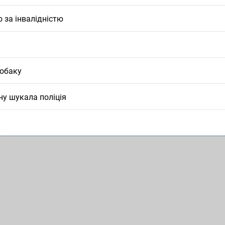
 за інвалідністю
собаку
ну шукала поліція