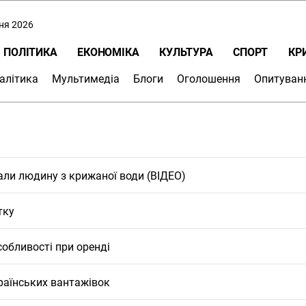
пня 2026
ПОЛІТИКА
ЕКОНОМІКА
КУЛЬТУРА
СПОРТ
КР
алітика
Мультимедіа
Блоги
Оголошення
Опитуван
али людину з крижаної води (ВІДЕО)
тку
обливості при оренді
раїнських вантажівок