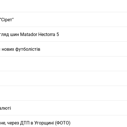
"Сірет"
ляд шин Matador Hectorra 5
 нових футболістів
алюті
ане, через ДТП в Угорщині (ФОТО)