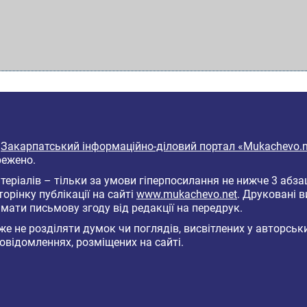
6
Закарпатський інформаційно-діловий портал «Mukachevo.n
режено.
еріалів – тільки за умови гіперпосилання не нижче 3 абза
торінку публікації на сайті
www.mukachevo.net
. Друковані 
мати письмову згоду від редакції на передрук.
е не розділяти думок чи поглядів, висвітлених у авторськ
овідомленнях, розміщених на сайті.