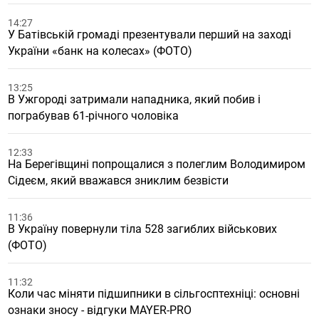
14:27
У Батівській громаді презентували перший на заході
України «банк на колесах» (ФОТО)
13:25
В Ужгороді затримали нападника, який побив і
пограбував 61-річного чоловіка
12:33
На Берегівщині попрощалися з полеглим Володимиром
Сідеєм, який вважався зниклим безвісти
11:36
В Україну повернули тіла 528 загиблих військових
(ФОТО)
11:32
Коли час міняти підшипники в сільгосптехніці: основні
ознаки зносу - відгуки MAYER-PRO