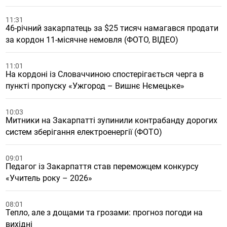
11:31
46-річний закарпатець за $25 тисяч намагався продати
за кордон 11-місячне немовля (ФОТО, ВІДЕО)
11:01
На кордоні із Словаччиною спостерігається черга в
пункті пропуску «Ужгород – Вишнє Нємецьке»
10:03
Митники на Закарпатті зупинили контрабанду дорогих
систем зберігання електроенергії (ФОТО)
09:01
Педагог із Закарпаття став переможцем конкурсу
«Учитель року – 2026»
08:01
Тепло, але з дощами та грозами: прогноз погоди на
вихідні