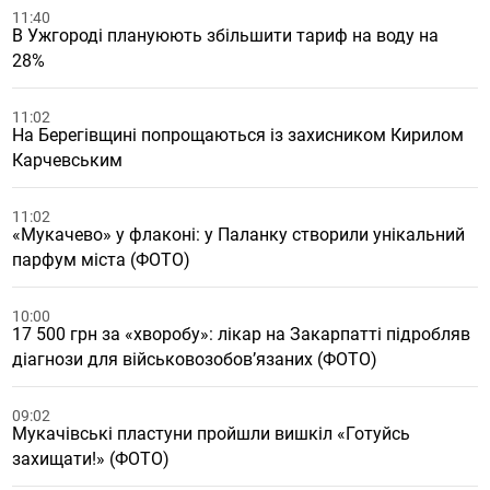
11:40
В Ужгороді плануюють збільшити тариф на воду на
28%
11:02
На Берегівщині попрощаються із захисником Кирилом
Карчевським
11:02
«Мукачево» у флаконі: у Паланку створили унікальний
парфум міста (ФОТО)
10:00
17 500 грн за «хворобу»: лікар на Закарпатті підробляв
діагнози для військовозобов’язаних (ФОТО)
09:02
Мукачівські пластуни пройшли вишкіл «Готуйсь
захищати!» (ФОТО)