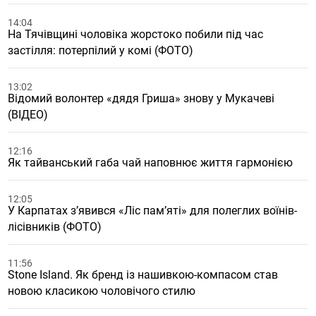
14:04
На Тячівщині чоловіка жорстоко побили під час
застілля: потерпілий у комі (ФОТО)
13:02
Відомий волонтер «дядя Гриша» знову у Мукачеві
(ВІДЕО)
12:16
Як тайванський габа чай наповнює життя гармонією
12:05
У Карпатах з’явився «Ліс пам’яті» для полеглих воїнів-
лісівників (ФОТО)
11:56
Stone Island. Як бренд із нашивкою-компасом став
новою класикою чоловічого стилю