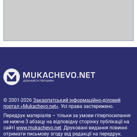
© 2001-2026
Закарпатський інформаційно-діловий
портал «Mukachevo.net»
. Усі права застережено.
Передрук матеріалів – тільки за умови гіперпосилання
не нижче 3 абзацу на відповідну сторінку публікації на
сайті
www.mukachevo.net
. Друковані видання повинні
отримати письмову згоду від редакції на передрук.