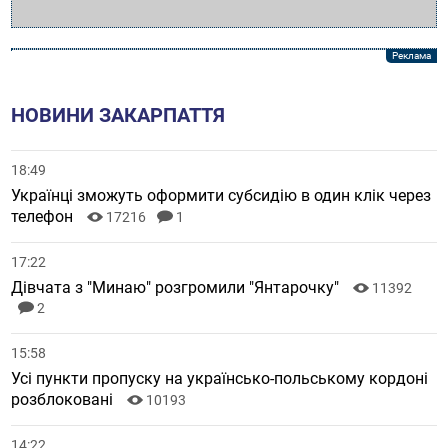
НОВИНИ ЗАКАРПАТТЯ
18:49
Українці зможуть оформити субсидію в один клік через
телефон
17216
1
17:22
Дівчата з "Минаю" розгромили "Янтарочку"
11392
2
15:58
Усі пункти пропуску на українсько-польському кордоні
розблоковані
10193
14:22