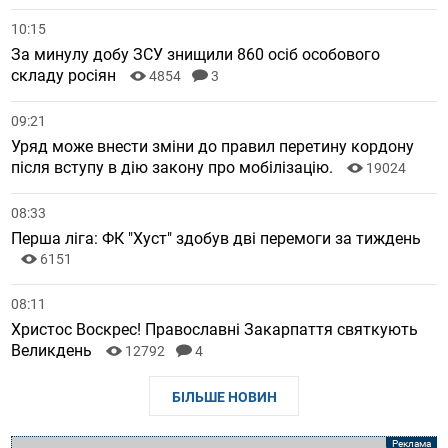
10:15
За минулу добу ЗСУ знищили 860 осіб особового
складу росіян
4854
3
09:21
Уряд може внести зміни до правил перетину кордону
після вступу в дію закону про мобілізацію.
19024
08:33
Перша ліга: ФК "Хуст" здобув дві перемоги за тиждень
6151
08:11
Христос Воскрес! Православні Закарпаття святкують
Великдень
12792
4
БІЛЬШЕ НОВИН