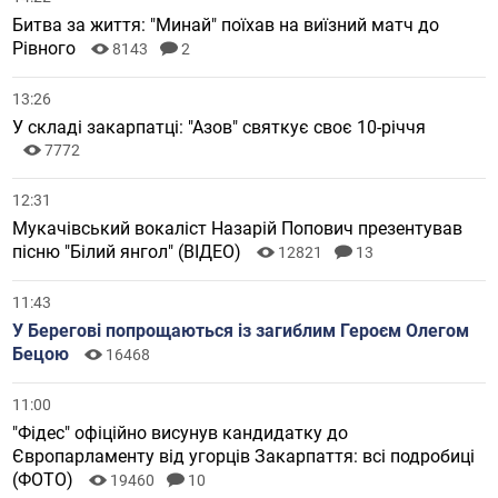
Битва за життя: "Минай" поїхав на виїзний матч до
Рівного
8143
2
13:26
У складі закарпатці: "Азов" святкує своє 10-річчя
7772
12:31
Мукачівський вокаліст Назарій Попович презентував
пісню "Білий янгол" (ВІДЕО)
12821
13
11:43
У Берегові попрощаються із загиблим Героєм Олегом
Бецою
16468
11:00
"Фідес" офіційно висунув кандидатку до
Європарламенту від угорців Закарпаття: всі подробиці
(ФОТО)
19460
10