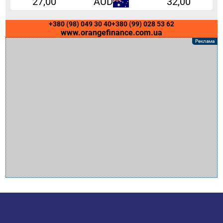
27,00
AUD
32,00
+380 (98) 049 30 40
+380 (99) 028 53 62
www.orangefinance.com.ua