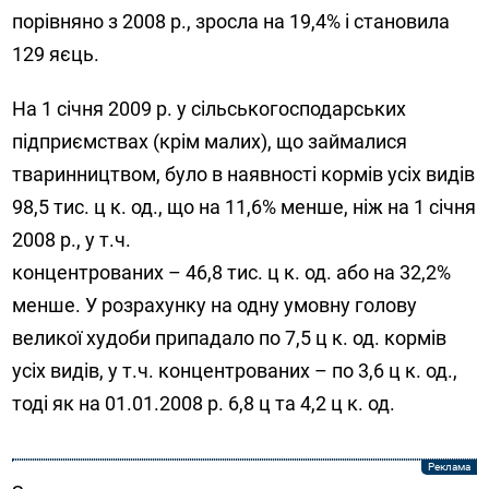
порівняно з 2008 р., зросла на 19,4% і становила
129 яєць.
На 1 січня 2009 р. у сільськогосподарських
підприємствах (крім малих), що займалися
тваринництвом, було в наявності кормів усіх видів
98,5 тис. ц к. од., що на 11,6% менше, ніж на 1 січня
2008 р., у т.ч.
концентрованих – 46,8 тис. ц к. од. або на 32,2%
менше. У розрахунку на одну умовну голову
великої худоби припадало по 7,5 ц к. од. кормів
усіх видів, у т.ч. концентрованих – по 3,6 ц к. од.,
тоді як на 01.01.2008 р. 6,8 ц та 4,2 ц к. од.