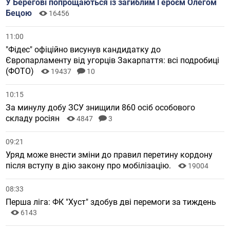
У Берегові попрощаються із загиблим Героєм Олегом
Бецою
16456
11:00
"Фідес" офіційно висунув кандидатку до
Європарламенту від угорців Закарпаття: всі подробиці
(ФОТО)
19437
10
10:15
За минулу добу ЗСУ знищили 860 осіб особового
складу росіян
4847
3
09:21
Уряд може внести зміни до правил перетину кордону
після вступу в дію закону про мобілізацію.
19004
08:33
Перша ліга: ФК "Хуст" здобув дві перемоги за тиждень
6143