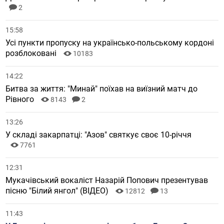
2
15:58
Усі пункти пропуску на українсько-польському кордоні
розблоковані
10183
14:22
Битва за життя: "Минай" поїхав на виїзний матч до
Рівного
8143
2
13:26
У складі закарпатці: "Азов" святкує своє 10-річчя
7761
12:31
Мукачівський вокаліст Назарій Попович презентував
пісню "Білий янгол" (ВІДЕО)
12812
13
11:43