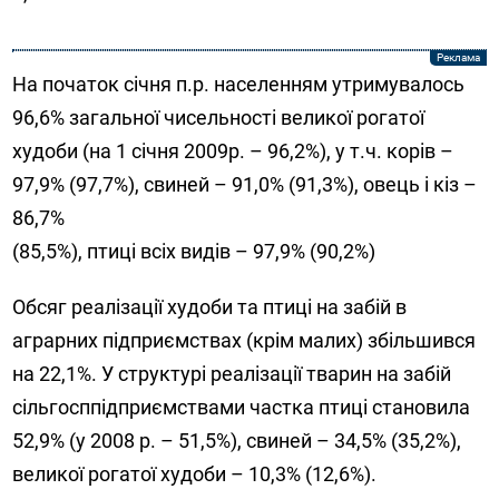
На початок січня п.р. населенням утримувалось
96,6% загальної чисельності великої рогатої
худоби (на 1 січня 2009р. – 96,2%), у т.ч. корів –
97,9% (97,7%), свиней – 91,0% (91,3%), овець і кіз –
86,7%
(85,5%), птиці всіх видів – 97,9% (90,2%)
Обсяг реалізації худоби та птиці на забій в
аграрних підприємствах (крім малих) збільшився
на 22,1%. У структурі реалізації тварин на забій
сільгосппідприємствами частка птиці становила
52,9% (у 2008 р. – 51,5%), свиней – 34,5% (35,2%),
великої рогатої худоби – 10,3% (12,6%).