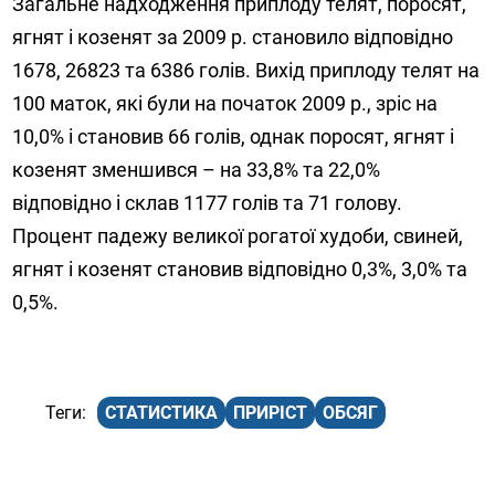
Загальне надходження приплоду телят, поросят,
ягнят і козенят за 2009 р. становило відповідно
1678, 26823 та 6386 голів. Вихід приплоду телят на
100 маток, які були на початок 2009 р., зріс на
10,0% і становив 66 голів, однак поросят, ягнят і
козенят зменшився – на 33,8% та 22,0%
відповідно і склав 1177 голів та 71 голову.
Процент падежу великої рогатої худоби, свиней,
ягнят і козенят становив відповідно 0,3%, 3,0% та
0,5%.
СТАТИСТИКА
ПРИРІСТ
ОБСЯГ