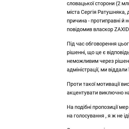
словацької сторони (2 млн
міста Сергія Ратушняка, д
причина - протиправні й н
повідомив власкор ZAXID
Під час обговорення цьог
рішенні, що це є відпові
неможливим через рішенн
адміністрації, ми віддали
Проти такої мотивації ви
акцентувати виключно на
На подібні пропозиції мер 
на голосування , я ж не ід