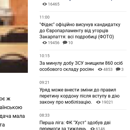
16465
11:00
"Фідес" офіційно висунув кандидатку
до Європарламенту від угорців
Закарпаття: всі подробиці (ФОТО)
19456
10
10:15
За минулу добу ЗСУ знищили 860 осіб
особового складу росіян
4853
3
09:21
Уряд може внести зміни до правил
перетину кордону після вступу в дію
воє ж
закону про мобілізацію.
19021
раїнською
08:33
едача мала
Перша ліга: ФК "Хуст" здобув дві
та
перемоги за тиждень
6146