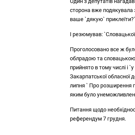
Один з депутатів нагадав
сторона вже подякувала з
ваше `дякую` приклеїти?`
І резюмував: `Словацької
Проголосовано все ж бул
облрадою та словацькою 
прийнято в тому числі і 
Закарпатської обласної д
липня ` Про розширення п
яким було унеможливлено
Питання щодо необхіднос
референдум 7 грудня.