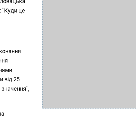
 словацька
 `Куди це
иконання
ння
ннями
и від 25
 значення`,
на