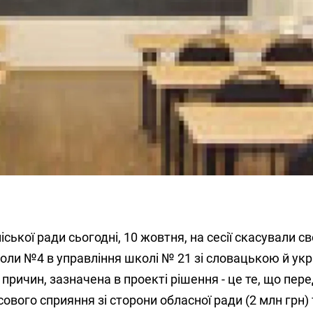
ської ради сьогодні, 10 жовтня, на сесії скасували с
оли №4 в управління школі № 21 зі словацькою й ук
причин, зазначена в проекті рішення - це те, що пер
ового сприяння зі сторони обласної ради (2 млн грн) 