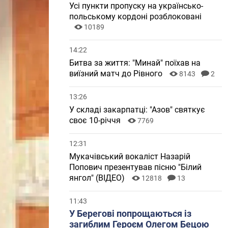
Усі пункти пропуску на українсько-
польському кордоні розблоковані
10189
14:22
Битва за життя: "Минай" поїхав на
виїзний матч до Рівного
8143
2
13:26
У складі закарпатці: "Азов" святкує
своє 10-річчя
7769
12:31
Мукачівський вокаліст Назарій
Попович презентував пісню "Білий
янгол" (ВІДЕО)
12818
13
11:43
У Берегові попрощаються із
загиблим Героєм Олегом Бецою