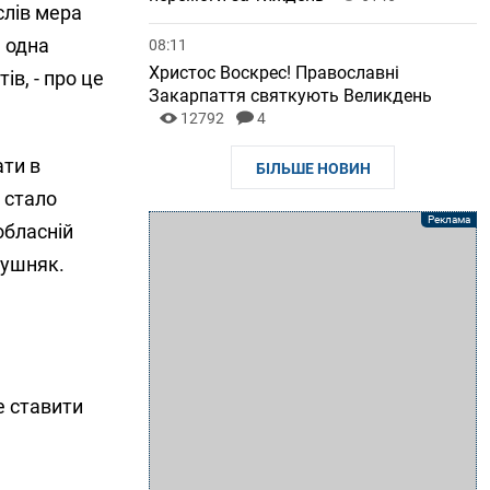
слів мера
е одна
08:11
Христос Воскрес! Православні
ів, - про це
Закарпаття святкують Великдень
12792
4
ати в
БІЛЬШЕ НОВИН
 стало
обласній
атушняк.
не ставити