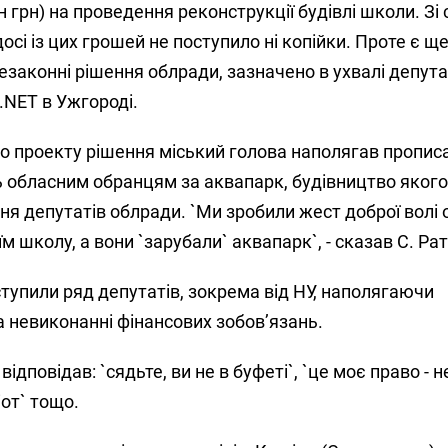
 грн) на проведення реконструкції будівлі школи. Зі 
осі із цих грошей не поступило ні копійки. Проте є щ
езаконні рішення облради, зазначено в ухвалі депутат
.NET в Ужгороді.
о проекту рішення міський голова наполягав пропис
дь обласним обранцям за аквапарк, будівництво якого
я депутатів облради. `Ми зробили жест доброї волі 
 їм школу, а вони `зарубали` аквапарк`, - сказав С. Р
ступили ряд депутатів, зокрема від НУ, наполягаючи
 невиконанні фінансових зобов’язань.
відповідав: `сядьте, ви не в буфеті`, `це моє право - 
іот` тощо.