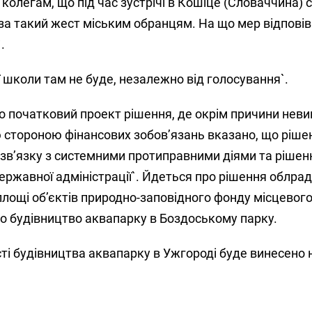
 колегам, що під час зустрічі в Кошіце (Словаччина)
а такий жест міським обранцям. На що мер відповів:
.
 школи там не буде, незалежно від голосування`.
о початковий проект рішення, де окрім причини нев
стороною фінансових зобов’язань вказано, що ріше
`у зв’язку з системними протиправними діями та ріше
ержавної адміністрації`. Йдеться про рішення облрад
лощі об’єктів природно-заповідного фонду місцевого
 будівництво аквапарку в Боздоському парку.
ті будівництва аквапарку в Ужгороді буде винесено 