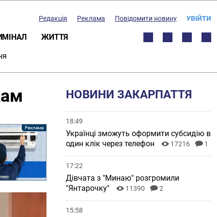
Редакція
Реклама
Повідомити новину
УВІЙТИ
ИМІНАЛ
ЖИТТЯ
ня
кам
НОВИНИ ЗАКАРПАТТЯ
18:49
Українці зможуть оформити субсидію в
один клік через телефон
17216
1
17:22
Дівчата з "Минаю" розгромили
"Янтарочку"
11390
2
15:58