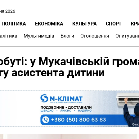
пня 2026
ПОЛІТИКА
ЕКОНОМІКА
КУЛЬТУРА
СПОРТ
КР
алітика
Мультимедіа
Блоги
Оголошення
Опитуван
обуті: у Мукачівській гром
гу асистента дитини