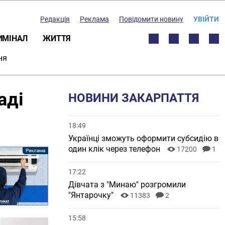
Редакція
Реклама
Повідомити новину
УВІЙТИ
ИМІНАЛ
ЖИТТЯ
ня
аді
НОВИНИ ЗАКАРПАТТЯ
18:49
Українці зможуть оформити субсидію в
один клік через телефон
17200
1
17:22
Дівчата з "Минаю" розгромили
"Янтарочку"
11383
2
15:58