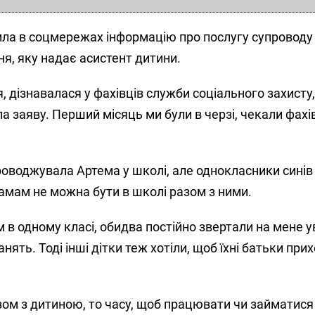
ила в соцмережах інформацію про послугу супроводу 
я, яку надає асистент дитини.
, дізнавалася у фахівців служби соціального захисту
а заяву. Перший місяць ми були в черзі, чекали фахі
роводжувала Артема у школі, але однокласники синів
 мамам не можна бути в школі разом з ними.
м в одному класі, обидва постійно звертали на мене у
анять. Тоді інші дітки теж хотіли, щоб їхні батьки при
зом з дитиною, то часу, щоб працювати чи займатис