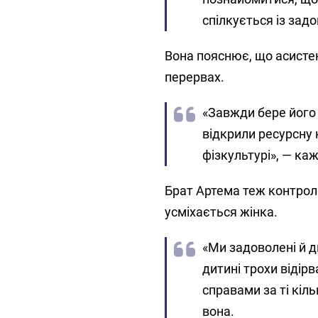
спілкується із задо
Вона пояснює, що асистен
перервах.
«Завжди бере його 
відкрили ресурсну к
фізкультурі», — ка
Брат Артема теж контролю
усміхається жінка.
«Ми задоволені й д
дитині трохи відір
справами за ті кіль
вона.