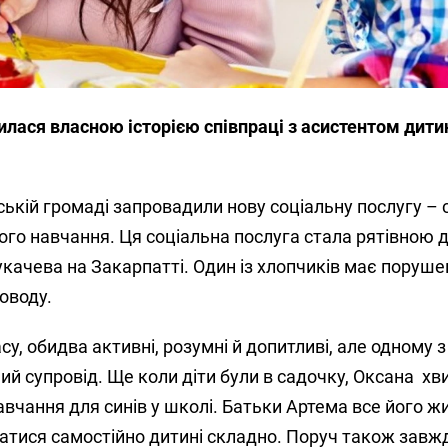
лася власною історією співпраці з асистентом дитин
ькій громаді запровадили нову соціальну послугу – 
ого навчання. Ця соціальна послуга стала рятівною 
укачева на Закарпатті. Один із хлопчиків має поруш
оводу.
асу, обидва активні, розумні й допитливі, але одному з
ний супровід. Ще коли діти були в садочку, Оксана х
авчання для синів у школі. Батьки Артема все його ж
ватися самостійно дитині складно. Поруч також завж