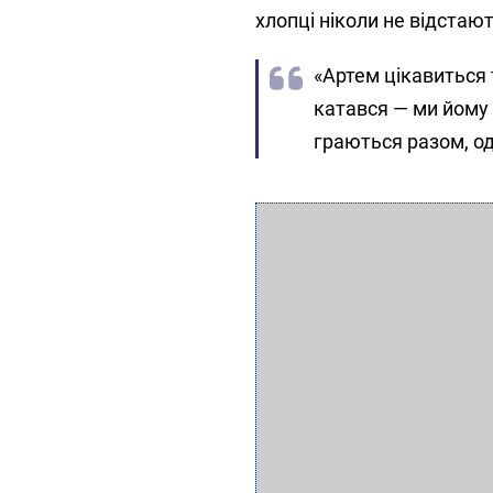
хлопці ніколи не відстают
«Артем цікавиться т
катався — ми йому 
граються разом, од