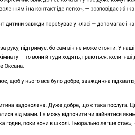
воленням і на контакт іде легко», — розповідає жінка
т дитини завжди перебуває у класі — допомагає і на у
за руку, підтримує, бо сам він не може стояти. У наш
імнату — то вони й туди ходять, граються, коли інші 
же Оксана.
є, щоб у нього все було добре, завжди «на підхваті»
итина задоволена. Дуже добре, що є така послуга. Ц
ватися від мами. І я можу відпочити чи зайнятися яки
ка годин, поки вони в школі. І морально легше стає»,