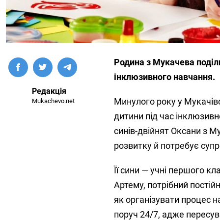
Родина з Мукачева поділи
інклюзивного навчання.
Редакція
Минулого року у Мукачівс
Mukachevo.net
дитини під час інклюзивн
синів-двійнят Оксани з М
розвитку й потребує супр
Її сини — учні першого кл
Артему, потрібний постій
як організувати процес н
поруч 24/7, адже пересу