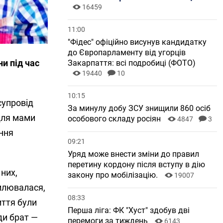
16459
11:00
"Фідес" офіційно висунув кандидатку
до Європарламенту від угорців
и під час
Закарпаття: всі подробиці (ФОТО)
19440
10
10:15
супровід
За минулу добу ЗСУ знищили 860 осіб
для мами
особового складу росіян
4847
3
ення
09:21
Уряд може внести зміни до правил
перетину кордону після вступу в дію
 них,
закону про мобілізацію.
19007
вилювалася,
08:33
иття були
Перша ліга: ФК "Хуст" здобув дві
ди брат —
перемоги за тиждень
6143