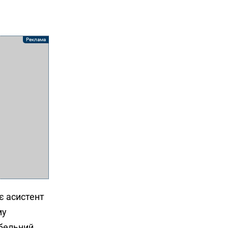
є асистент
му
бельний,