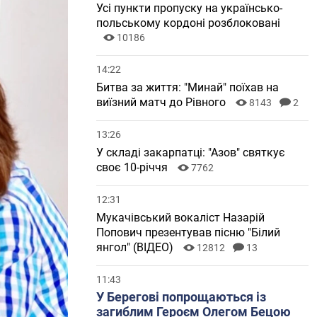
Усі пункти пропуску на українсько-
польському кордоні розблоковані
10186
14:22
Битва за життя: "Минай" поїхав на
виїзний матч до Рівного
8143
2
13:26
У складі закарпатці: "Азов" святкує
своє 10-річчя
7762
12:31
Мукачівський вокаліст Назарій
Попович презентував пісню "Білий
янгол" (ВІДЕО)
12812
13
11:43
У Берегові попрощаються із
загиблим Героєм Олегом Бецою