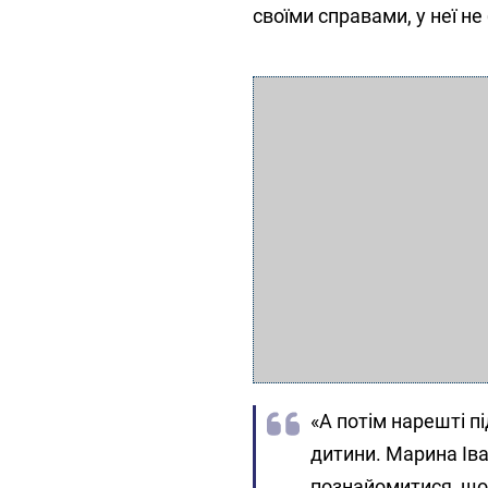
своїми справами, у неї не 
«А потім нарешті п
дитини. Марина Ів
познайомитися, щоб