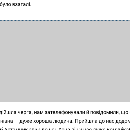
було взагалі.
ідійшла черга, нам зателефонували й повідомили, що 
анівна — дуже хороша людина. Прийшла до нас додо
 Артемчик звик до неї. Хоча він у нас дуже комуніка