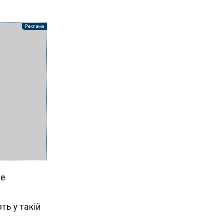
не
ть у такій