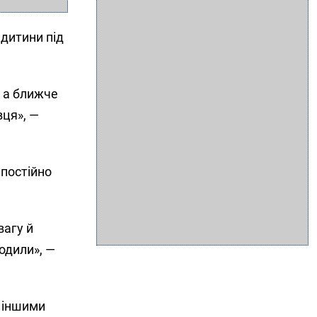
дитини під
, а ближче
вця», —
 постійно
вагу й
ходили», —
я іншими