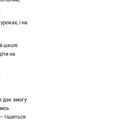
.
роках, і на
ій школі
діти на
,
е дає змогу
мись
 — тішиться