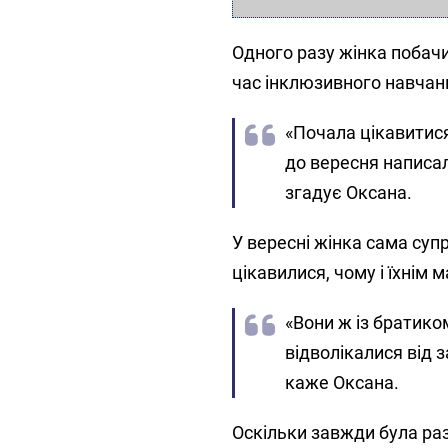
Одного разу жінка побач
час інклюзивного навчанн
«Почала цікавитися
до вересня написал
згадує Оксана.
У вересні жінка сама суп
цікавилися, чому і їхнім
«Вони ж із братико
відволікалися від з
каже Оксана.
Оскільки завжди була ра