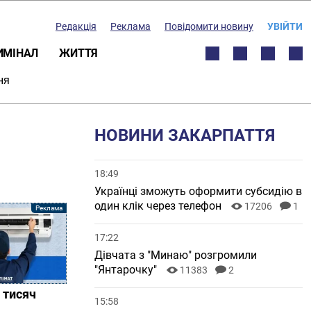
Редакція
Реклама
Повідомити новину
УВІЙТИ
ИМІНАЛ
ЖИТТЯ
ня
НОВИНИ ЗАКАРПАТТЯ
18:49
Українці зможуть оформити субсидію в
один клік через телефон
17206
1
17:22
Дівчата з "Минаю" розгромили
"Янтарочку"
11383
2
 тисяч
15:58