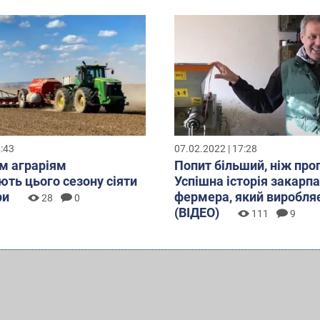
2:43
07.02.2022 | 17:28
м аграріям
Попит більший, ніж про
ть цього сезону сіяти
Успішна історія закарп
ри
фермера, який виробля
28
0
(ВІДЕО)
111
9