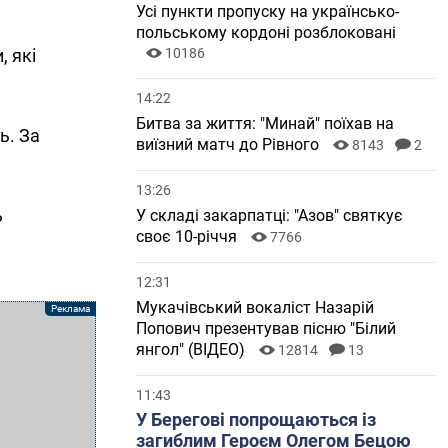
Усі пункти пропуску на українсько-
польському кордоні розблоковані
, які
10186
14:22
Битва за життя: "Минай" поїхав на
ь. За
виїзний матч до Рівного
8143
2
13:26
ь
У складі закарпатці: "Азов" святкує
своє 10-річчя
7766
12:31
Мукачівський вокаліст Назарій
Попович презентував пісню "Білий
янгол" (ВІДЕО)
12814
13
11:43
У Берегові попрощаються із
загиблим Героєм Олегом Бецою