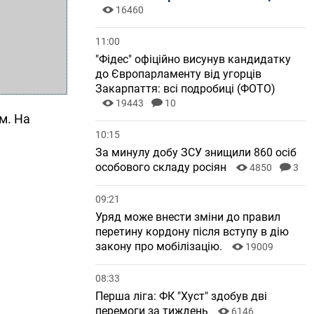
16460
11:00
"Фідес" офіційно висунув кандидатку
до Європарламенту від угорців
Закарпаття: всі подробиці (ФОТО)
19443
10
м. На
10:15
За минулу добу ЗСУ знищили 860 осіб
особового складу росіян
4850
3
09:21
Уряд може внести зміни до правил
перетину кордону після вступу в дію
закону про мобілізацію.
19009
08:33
Перша ліга: ФК "Хуст" здобув дві
перемоги за тиждень
6146