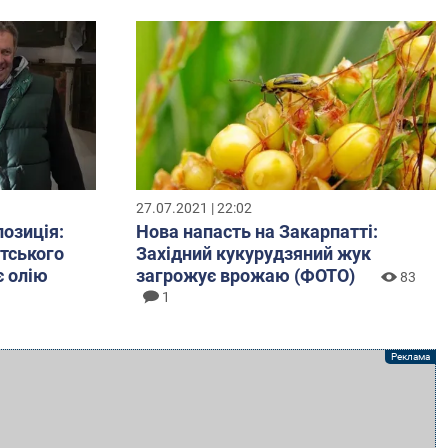
27.07.2021 | 22:02
позиція:
Нова напасть на Закарпатті:
атського
Західний кукурудзяний жук
є олію
загрожує врожаю (ФОТО)
83
1