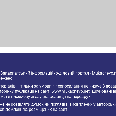
6
Закарпатський інформаційно-діловий портал «Mukachevo.n
режено.
еріалів – тільки за умови гіперпосилання не нижче 3 абза
торінку публікації на сайті
www.mukachevo.net
. Друковані 
мати письмову згоду від редакції на передрук.
е не розділяти думок чи поглядів, висвітлених у авторськ
овідомленнях, розміщених на сайті.