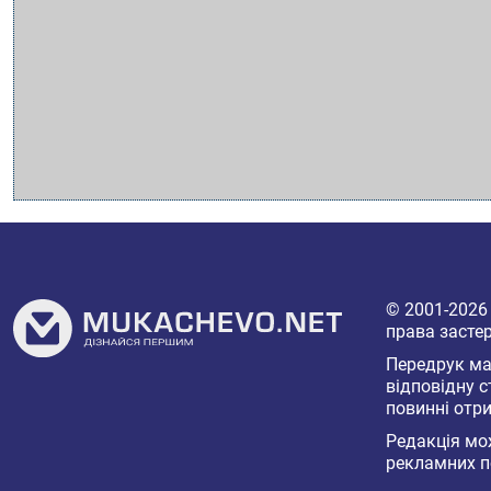
© 2001-202
права засте
Передрук мат
відповідну с
повинні отри
Редакція мож
рекламних п