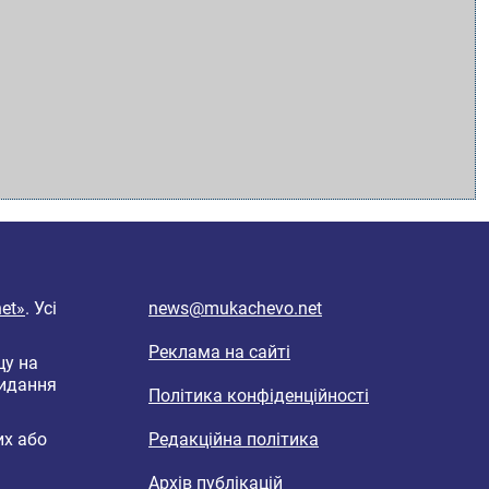
et»
. Усі
news@mukachevo.net
Реклама на сайті
цу на
видання
Політика конфіденційності
их або
Редакційна політика
Архів публікацій