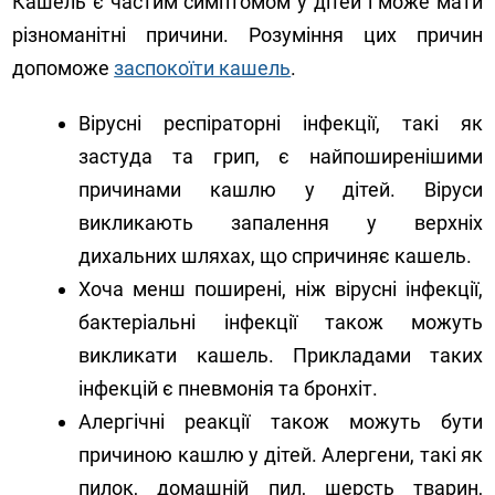
Кашель є частим симптомом у дітей і може мати
різноманітні причини. Розуміння цих причин
допоможе
заспокоїти кашель
.
Вірусні респіраторні інфекції, такі як
застуда та грип, є найпоширенішими
причинами кашлю у дітей. Віруси
викликають запалення у верхніх
дихальних шляхах, що спричиняє кашель.
Хоча менш поширені, ніж вірусні інфекції,
бактеріальні інфекції також можуть
викликати кашель. Прикладами таких
інфекцій є пневмонія та бронхіт.
Алергічні реакції також можуть бути
причиною кашлю у дітей. Алергени, такі як
пилок, домашній пил, шерсть тварин,