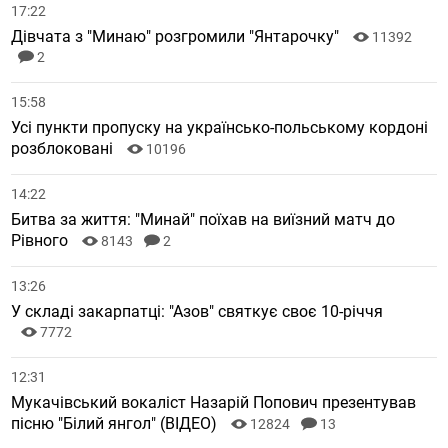
17:22
Дівчата з "Минаю" розгромили "Янтарочку"
11392
2
15:58
Усі пункти пропуску на українсько-польському кордоні
розблоковані
10196
14:22
Битва за життя: "Минай" поїхав на виїзний матч до
Рівного
8143
2
13:26
У складі закарпатці: "Азов" святкує своє 10-річчя
7772
12:31
Мукачівський вокаліст Назарій Попович презентував
пісню "Білий янгол" (ВІДЕО)
12824
13