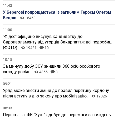
11:43
У Берегові попрощаються із загиблим Героєм Олегом
Бецою
16468
11:00
"Фідес" офіційно висунув кандидатку до
Європарламенту від угорців Закарпаття: всі подробиці
(ФОТО)
19461
10
10:15
За минулу добу ЗСУ знищили 860 осіб особового
складу росіян
4855
3
09:21
Уряд може внести зміни до правил перетину кордону
після вступу в дію закону про мобілізацію.
19026
08:33
Перша ліга: ФК "Хуст" здобув дві перемоги за тиждень