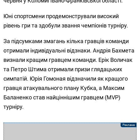
червня у Коломиї Івано-Франківської області.
Юні спортсмени продемонстрували високий
рівень гри та здобули звання чемпіонів турніру.
За підсумками змагань кілька гравців команди
отримали індивідуальні відзнаки. Андрія Бахмета
визнали кращим гравцем команди. Ерік Воличак
та Петро Штима отримали призи глядацьких
симпатій. Юрія Гомоная відзначили як кращого
гравця атакувального плану Кубка, а Максим
Баланенко став найціннішим гравцем (MVP)
турніру.