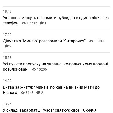
18:49
Українці зможуть оформити субсидію в один клік через
телефон
17232
1
17:22
Дівчата з "Минаю" розгромили "Янтарочку"
11404
2
15:58
Усі пункти пропуску на українсько-польському кордоні
розблоковані
10206
14:22
Битва за життя: "Минай" поїхав на виїзний матч до
Рівного
8143
2
13:26
У складі закарпатці: "Азов" святкує своє 10-річчя