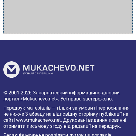
© 2001-2026
Закарпатський інформаційно-діловий
портал «Mukachevo.net»
. Усі права застережено.
Передрук матеріалів – тільки за умови гіперпосилання
не нижче 3 абзацу на відповідну сторінку публікації на
сайті
www.mukachevo.net
. Друковані видання повинні
отримати письмову згоду від редакції на передрук.
Редакція може не розділяти думок чи поглядів,