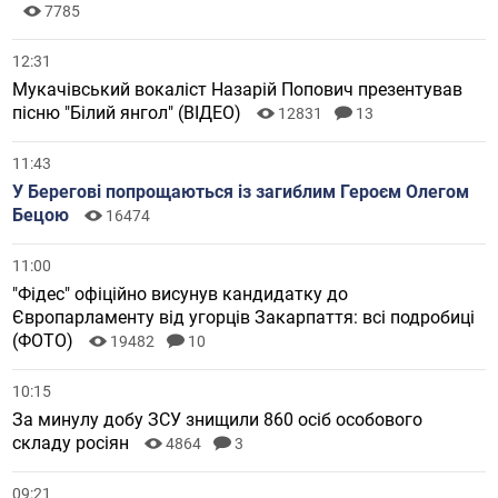
7785
12:31
Мукачівський вокаліст Назарій Попович презентував
пісню "Білий янгол" (ВІДЕО)
12831
13
11:43
У Берегові попрощаються із загиблим Героєм Олегом
Бецою
16474
11:00
"Фідес" офіційно висунув кандидатку до
Європарламенту від угорців Закарпаття: всі подробиці
(ФОТО)
19482
10
10:15
За минулу добу ЗСУ знищили 860 осіб особового
складу росіян
4864
3
09:21