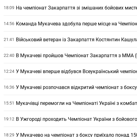
На чемпіонат Закарпаття зі змішаних бойових мист
18:09
Команда Мукачева здобула перше місце на Чемпіона
14:56
Військовий ветеран із Закарпаття Костянтин Кашул
21:41
В Мукачеві пройшов Чемпіонат Закарпаття з ММА (
22:40
У Мукачеві вперше відбувся Всеукраїнський чемпіо
12:24
У Мукачеві розпочався відкритий чемпіонат з боксу
16:36
Мукачівці перемогли на Чемпіонаті Україні з комба
15:51
В Ужгороді проходить Чемпіонат України з бойовог
19:12
У Мукачево на чемпіонат з боксу приїхало понад 150
18:29