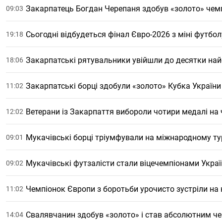
Закарпатець Богдан Черепаня здобув «золото» чем
09:03
Сьогодні відбудеться фінал Євро-2026 з міні футб
19:18
Закарпатські рятувальники увійшли до десятки на
18:06
Закарпатські борці здобули «золото» Кубка України
11:02
Ветерани із Закарпаття вибороли чотири медалі на
12:02
Мукачівські борці тріумфували на міжнародному тур
09:01
Мукачівські футзалісти стали віцечемпіонами Укра
09:02
Чемпіонок Європи з боротьби урочисто зустріли на 
11:02
Свалявчанин здобув «золото» і став абсолютним ч
14:04