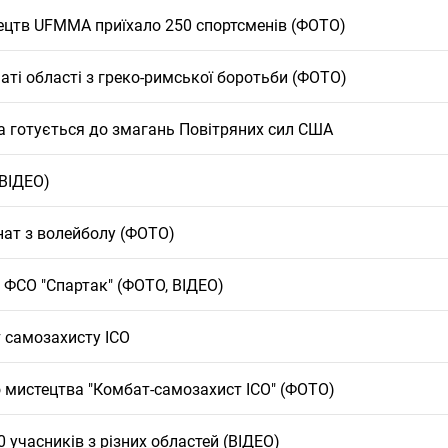
ецтв UFMMA приїхало 250 спортсменів (ФОТО)
ті області з греко-римської боротьби (ФОТО)
а готується до змагань Повітряних сил США
ВІДЕО)
нат з волейболу (ФОТО)
 ФСО "Спартак" (ФОТО, ВІДЕО)
т самозахисту ICO
о мистецтва "Комбат-самозахист ІСО" (ФОТО)
 учасників з різних областей (ВІДЕО)