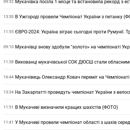
Мукачівка посіла 1 місце та встановила рекорд з е
09:32
В Ужгороді провели Чемпіонат України з петанку (
13:30
ЄВРО-2024: Україна зіграє сьогодні проти Румунії. 
11:55
Мукачівці знову здобули "золото» на чемпіонаті Укр
09:10
Вихованці мукачівської СОК ДЮСШ стали обласним
11:38
Мукачівець Олександр Ковач переміг на Чемпіонаті 
16:44
На Закарпатті проведуть чемпіонат України з вело
13:34
В Мукачеві визначили кращих шахістів (ФОТО)
11:51
У Мукачеві провели чемпіонат області з шахів серед
11:41