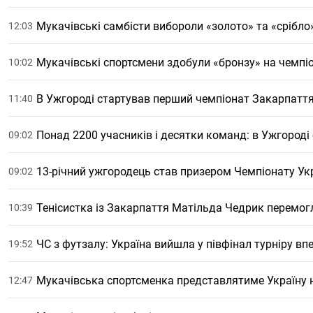
Мукачівські самбісти вибороли «золото» та «срібло
12:03
Мукачівські спортсмени здобули «бронзу» на чемпіо
10:02
В Ужгороді стартував перший чемпіонат Закарпаття
11:40
Понад 2200 учасників і десятки команд: в Ужгороді
09:02
13-річний ужгородець став призером Чемпіонату Ук
09:02
Тенісистка із Закарпаття Матільда Чедрик перемогл
10:39
ЧС з футзалу: Україна вийшла у півфінал турніру вп
19:52
Мукачівська спортсменка представлятиме Україну 
12:47