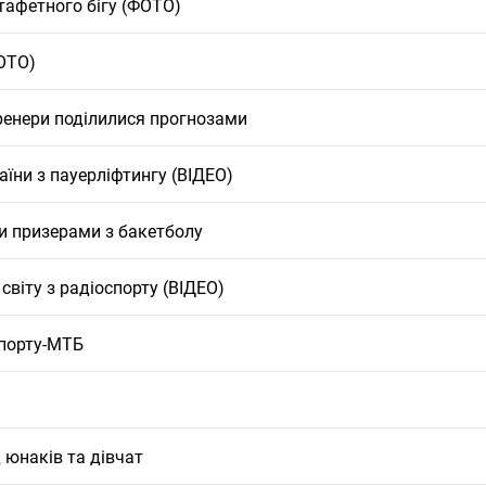
стафетного бігу (ФОТО)
ФОТО)
Тренери поділилися прогнозами
аїни з пауерліфтингу (ВІДЕО)
и призерами з бакетболу
світу з радіоспорту (ВІДЕО)
спорту-МТБ
 юнаків та дівчат