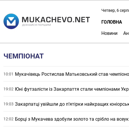
Четвер, 6 сер
ГОЛОВНА
Новини
Ан
ЧЕМПІОНАТ
Мукачівець Ростислав Матьковський став чемпіоном
10:01
Юні футзалісти із Закарпаття стали чемпіонами Укр
19:02
Закарпатці увійшли до п’ятірки найкращих юніорсь
19:03
Борці з Мукачева здобули золото та срібло на всеук
12:02