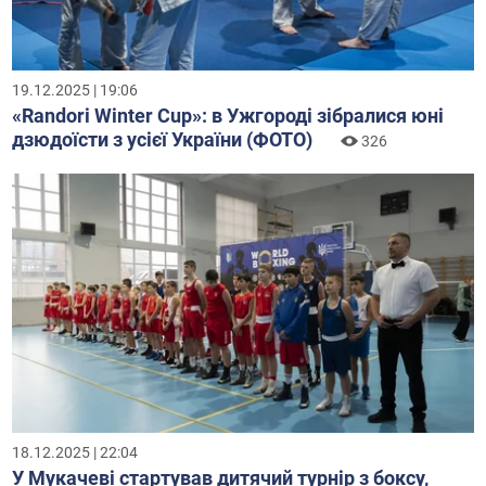
19.12.2025 | 19:06
«Randori Winter Cup»: в Ужгороді зібралися юні
дзюдоїсти з усієї України (ФОТО)
326
18.12.2025 | 22:04
У Мукачеві стартував дитячий турнір з боксу,