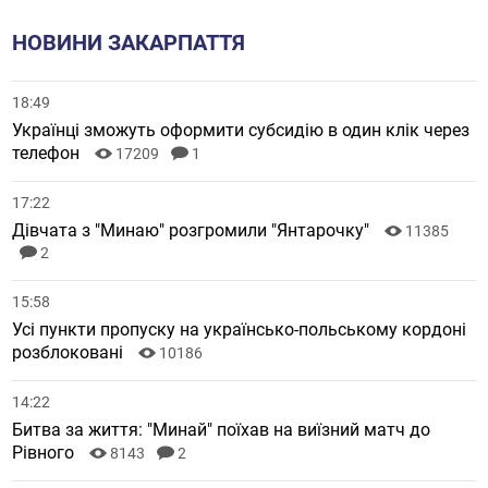
НОВИНИ ЗАКАРПАТТЯ
18:49
Українці зможуть оформити субсидію в один клік через
телефон
17209
1
17:22
Дівчата з "Минаю" розгромили "Янтарочку"
11385
2
15:58
Усі пункти пропуску на українсько-польському кордоні
розблоковані
10186
14:22
Битва за життя: "Минай" поїхав на виїзний матч до
Рівного
8143
2