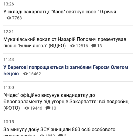
13:26
У складі закарпатці: "Азов" святкує своє 10-річчя
7768
12:31
Мукачівський вокаліст Назарій Попович презентував
пісню "Білий янгол" (ВІДЕО)
12816
13
11:43
У Берегові попрощаються із загиблим Героєм Олегом
Бецою
16462
11:00
"Фідес" офіційно висунув кандидатку до
Європарламенту від угорців Закарпаття: всі подробиці
(ФОТО)
19446
10
10:15
За минулу добу ЗСУ знищили 860 осіб особового
складу росіян
4852
3