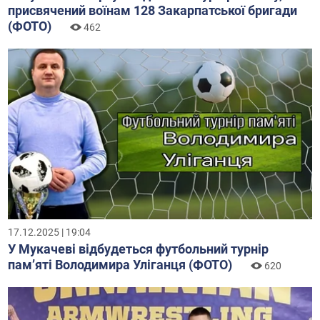
присвячений воїнам 128 Закарпатської бригади
(ФОТО)
462
17.12.2025 | 19:04
У Мукачеві відбудеться футбольний турнір
пам’яті Володимира Уліганця (ФОТО)
620