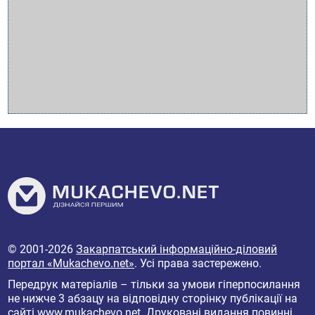
© 2001-2026
Закарпатський інформаційно-діловий
портал «Mukachevo.net»
. Усі права застережено.
Передрук матеріалів – тільки за умови гіперпосилання
не нижче 3 абзацу на відповідну сторінку публікації на
сайті
www.mukachevo.net
. Друковані видання повинні