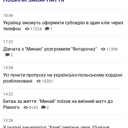
18:49
Українці зможуть оформити субсидію в один клік через
телефон
17224
1
17:22
Дівчата з "Минаю" розгромили "Янтарочку"
11398
2
15:58
Усі пункти пропуску на українсько-польському кордоні
розблоковані
10201
14:22
Битва за життя: "Минай" поїхав на виїзний матч до
Рівного
8143
2
13:26
У складі закарпатці: "Азов" святкує своє 10-річчя