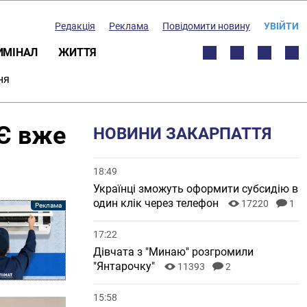
Редакція
Реклама
Повідомити новину
УВІЙТИ
ИМІНАЛ
ЖИТТЯ
ня
СЄ вже
НОВИНИ ЗАКАРПАТТЯ
18:49
Українці зможуть оформити субсидію в
один клік через телефон
17220
1
17:22
Дівчата з "Минаю" розгромили
"Янтарочку"
11393
2
15:58