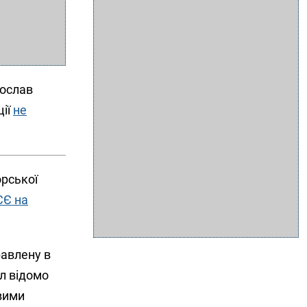
рослав
ції
не
орської
СЄ на
равлену в
ел відомо
евими