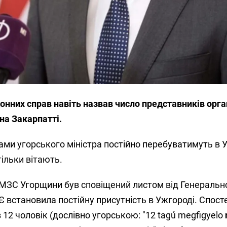
онних справ навіть назвав число представників органі
на Закарпатті.
вами угорського міністра постійно перебуватимуть в У
тільки вітають.
р МЗС Угорщини був сповіщений листом від Генеральн
 встановила постійну присутність в Ужгороді. Спос
 12 чоловік (дослівно угорською: "12 tagú megfigyelo