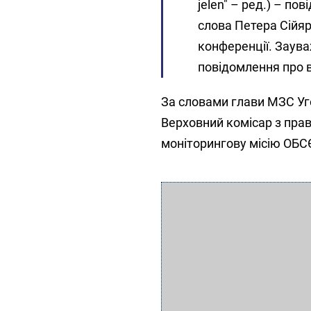
jelen" – ред.) – по
слова Петера Сійярт
конференції. Заува
повідомлення про в
За словами глави МЗС Уг
Верховний комісар з пра
моніторингову місію ОБС