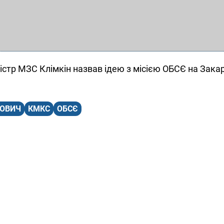
істр МЗС Клімкін назвав ідею з місією ОБСЄ на Зака
ЗОВИЧ
КМКС
ОБСЄ