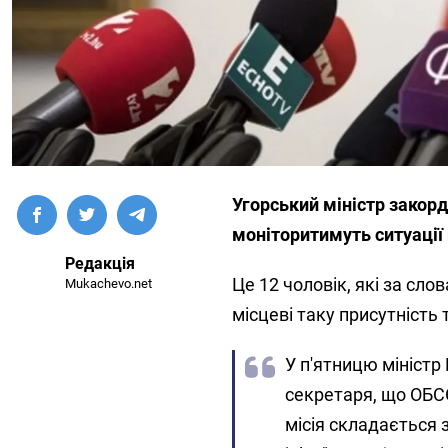
Угорський міністр закорд
моніторитимуть ситуації 
Редакція
Це 12 чоловік, які за сло
Mukachevo.net
місцеві таку присутність 
У п'ятницю мініст
секретаря, що ОБСЄ
місія складається з