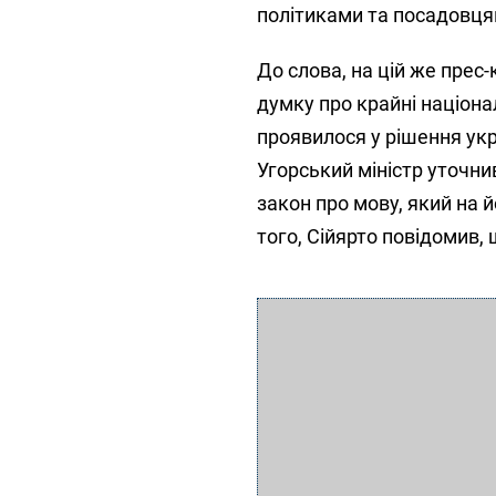
політиками та посадовцям
До слова, на цій же прес
думку про крайні націонал
проявилося у рішення укр
Угорський міністр уточнив
закон про мову, який на 
того, Сійярто повідомив,