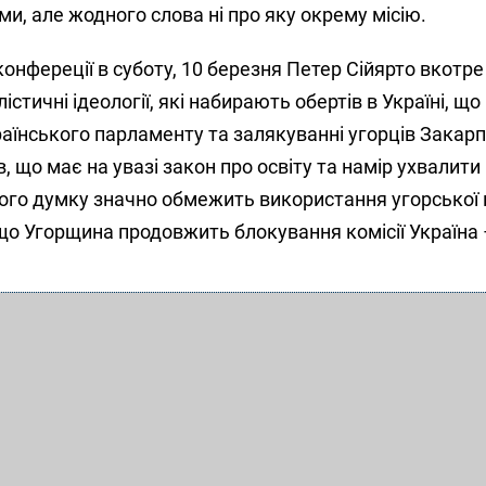
и, але жодного слова ні про яку окрему місію.
-конфереції в суботу, 10 березня Петер Сійярто вкотр
істичні ідеології, які набирають обертів в Україні, що
аїнського парламенту та залякуванні угорців Закарп
, що має на увазі закон про освіту та намір ухвалити
його думку значно обмежить використання угорської 
 що Угорщина продовжить блокування комісії Україна