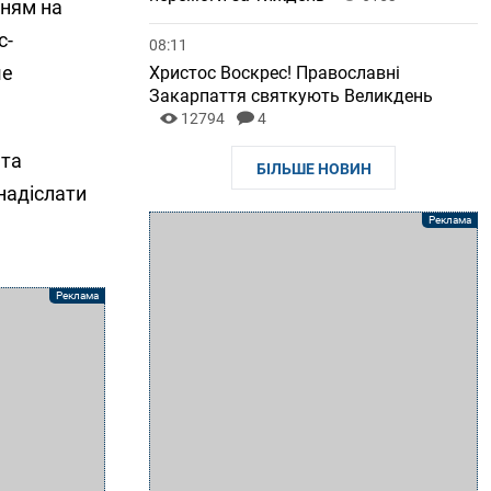
нням на
с-
08:11
ше
Христос Воскрес! Православні
Закарпаття святкують Великдень
12794
4
 та
БІЛЬШЕ НОВИН
надіслати