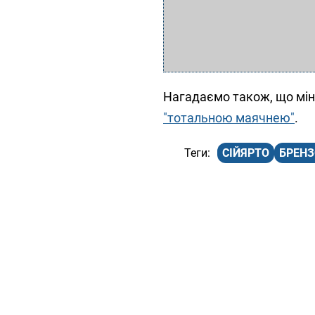
Нагадаємо також, що мін
"тотальною маячнею"
.
СІЙЯРТО
БРЕН