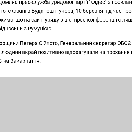
відомляє прес-служба урядової партії "Фідес" з посила
о, сказані в Будапешті учора, 10 березня під час пре
жимо, що на сайті уряду з цієї прес-конференції є ли
ідносини з Румунією.
орщини Петера Сійярто, Генеральний секретар ОБСЄ
в людини вкрай позитивно відреагували на прохання 
Є на Закарпаття.