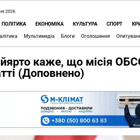
пня 2026
ПОЛІТИКА
ЕКОНОМІКА
КУЛЬТУРА
СПОРТ
КР
алітика
Мультимедіа
Блоги
Оголошення
Опитуван
йярто каже, що місія ОБ
тті (Доповнено)