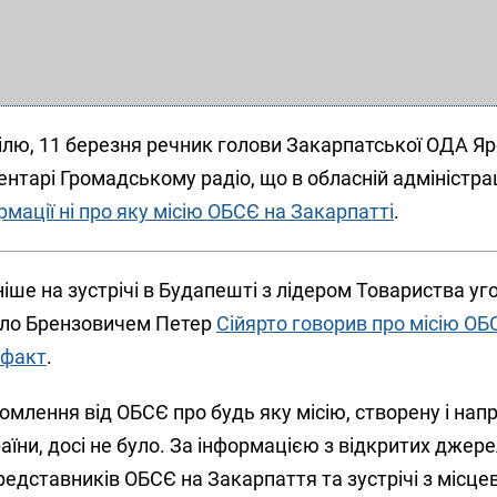
ілю, 11 березня речник голови Закарпатської ОДА Я
ентарі Громадському радіо, що в обласній адміністра
мації ні про яку місію ОБСЄ на Закарпатті
.
ше на зустрічі в Будапешті з лідером Товариства уг
сло Брензовичем Петер
Сійярто говорив про місію ОБ
 факт
.
омлення від ОБСЄ про будь яку місію, створену і нап
аїни, досі не було. За інформацією з відкритих джер
представників ОБСЄ на Закарпаття та зустрічі з місц