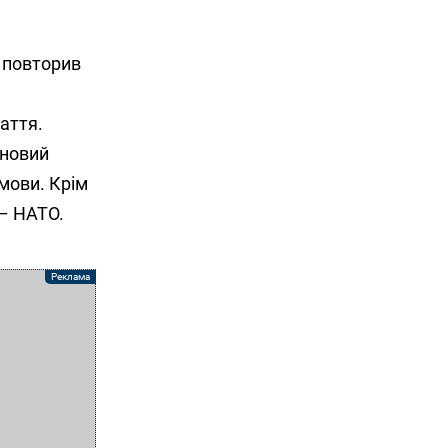
е повторив
аття.
 новий
мови. Крім
 – НАТО.