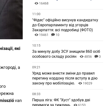
16468
11:00
"Фідес" офіційно висунув кандидатку
до Європарламенту від угорців
Закарпаття: всі подробиці (ФОТО)
19461
10
10:15
зації, які
За минулу добу ЗСУ знищили 860 осіб
особового складу росіян
4856
3
жгороді, а
09:21
Уряд може внести зміни до правил
перетину кордону після вступу в дію
закону про мобілізацію.
19029
ого
тережна
08:33
Перша ліга: ФК "Хуст" здобув дві
misszió
van
перемоги за тиждень
6153