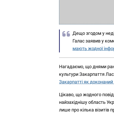
Дещо згодом у нед
Галас заявив у ком
мають жодної інфор
Нагадаємо, що днями рані
культури Закарпаття Ла
Закарпатті як доконаний
Цікаво, що жодного повід
найзахіднішу область Укр
лише про кілька візитів 