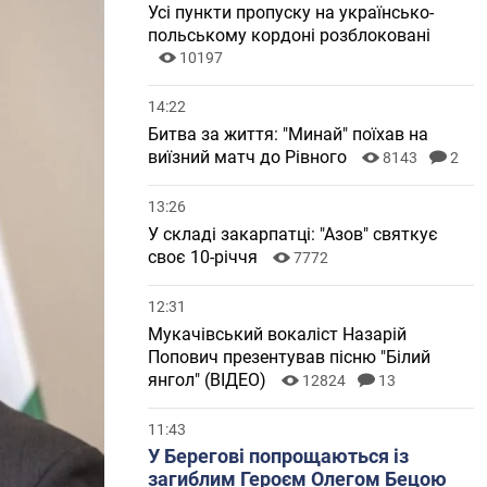
Усі пункти пропуску на українсько-
польському кордоні розблоковані
10197
14:22
Битва за життя: "Минай" поїхав на
виїзний матч до Рівного
8143
2
13:26
У складі закарпатці: "Азов" святкує
своє 10-річчя
7772
12:31
Мукачівський вокаліст Назарій
Попович презентував пісню "Білий
янгол" (ВІДЕО)
12824
13
11:43
У Берегові попрощаються із
загиблим Героєм Олегом Бецою